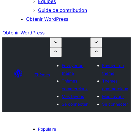
Équipes
Guide de contribution
Obtenir WordPress
Obtenir WordPress
Envoyer un
Envoyer un
thème
thème
Thèmes
Thèmes
Thèmes
commerciaux
commerciaux
Mes favoris
Mes favoris
Se connecter
Se connecter
Populaire