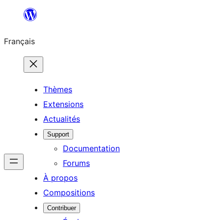
Aller
au
Français
contenu
Thèmes
Extensions
Actualités
Support
Documentation
Forums
À propos
Compositions
Contribuer