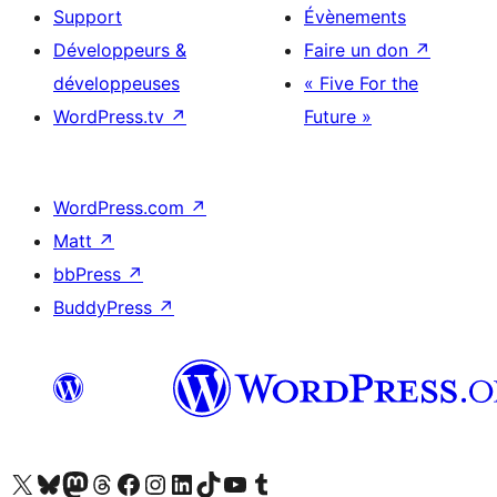
Support
Évènements
Développeurs &
Faire un don
↗
développeuses
« Five For the
WordPress.tv
↗
Future »
WordPress.com
↗
Matt
↗
bbPress
↗
BuddyPress
↗
Visitez notre compte X (précédemment Twitter)
Visiter notre compte Bluesky
Visiter notre compte Mastodon
Visiter notre compte Threads
Consulter notre compte Facebook
Consulter notre compte Instagram
Consulter notre compte LinkedIn
Visiter notre compte TokTok
Visiter notre chaîne YouTube
Visiter notre compte Tumblr