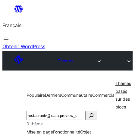
Aller
au
Français
contenu
Obtenir WordPress
Thèmes
Thèmes
basés
Populaire
Derniers
Communautaire
Commercial
sur des
blocs
Rechercher
0 thème
Mise en page
Fonctionnalité
Objet