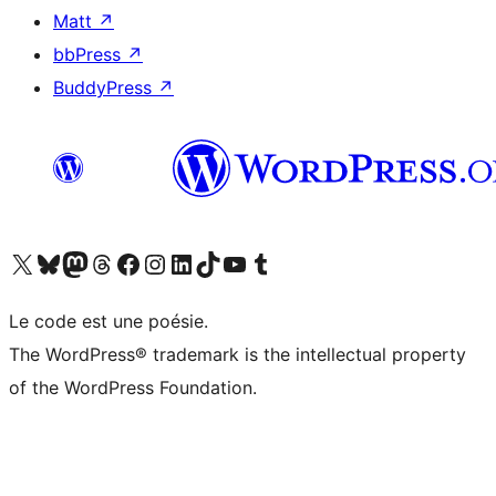
Matt
↗
bbPress
↗
BuddyPress
↗
Visitez notre compte X (précédemment Twitter)
Visiter notre compte Bluesky
Visiter notre compte Mastodon
Visiter notre compte Threads
Consulter notre compte Facebook
Consulter notre compte Instagram
Consulter notre compte LinkedIn
Visiter notre compte TokTok
Visiter notre chaîne YouTube
Visiter notre compte Tumblr
Le code est une poésie.
The WordPress® trademark is the intellectual property
of the WordPress Foundation.