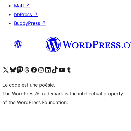
Matt
↗
bbPress
↗
BuddyPress
↗
Visitez notre compte X (précédemment Twitter)
Visiter notre compte Bluesky
Visiter notre compte Mastodon
Visiter notre compte Threads
Consulter notre compte Facebook
Consulter notre compte Instagram
Consulter notre compte LinkedIn
Visiter notre compte TokTok
Visiter notre chaîne YouTube
Visiter notre compte Tumblr
Le code est une poésie.
The WordPress® trademark is the intellectual property
of the WordPress Foundation.