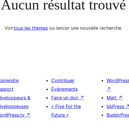
Aucun résultat trouvé
Voir
tous les thèmes
ou lancer une nouvelle recherche.
pprendre
Contribuer
WordPres
upport
Évènements
↗
éveloppeurs &
Faire un don
↗
Matt
↗
éveloppeuses
« Five For the
bbPress
ordPress.tv
↗
Future »
BuddyPre