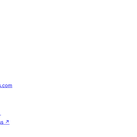
s.com
↗
ss
↗