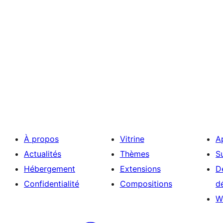
À propos
Vitrine
A
Actualités
Thèmes
S
Hébergement
Extensions
D
Confidentialité
Compositions
d
W