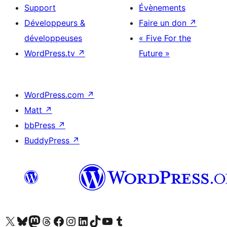
Support
Évènements
Développeurs &
Faire un don
↗
développeuses
« Five For the
WordPress.tv
↗
Future »
WordPress.com
↗
Matt
↗
bbPress
↗
BuddyPress
↗
Visitez notre compte X (précédemment Twitter)
Visiter notre compte Bluesky
Visiter notre compte Mastodon
Visiter notre compte Threads
Consulter notre compte Facebook
Consulter notre compte Instagram
Consulter notre compte LinkedIn
Visiter notre compte TokTok
Visiter notre chaîne YouTube
Visiter notre compte Tumblr