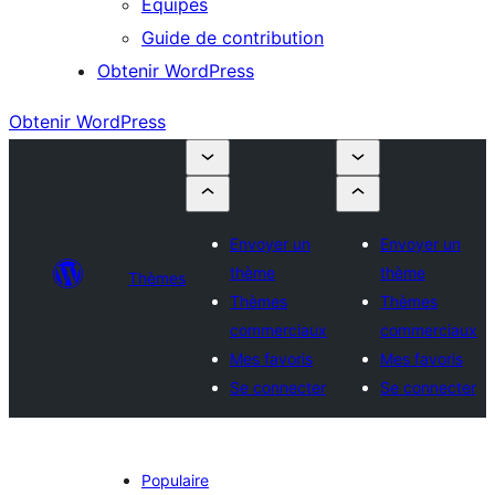
Équipes
Guide de contribution
Obtenir WordPress
Obtenir WordPress
Envoyer un
Envoyer un
thème
thème
Thèmes
Thèmes
Thèmes
commerciaux
commerciaux
Mes favoris
Mes favoris
Se connecter
Se connecter
Populaire