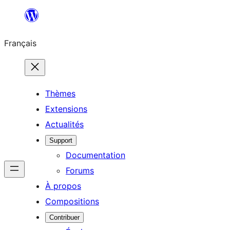
Aller
au
Français
contenu
Thèmes
Extensions
Actualités
Support
Documentation
Forums
À propos
Compositions
Contribuer