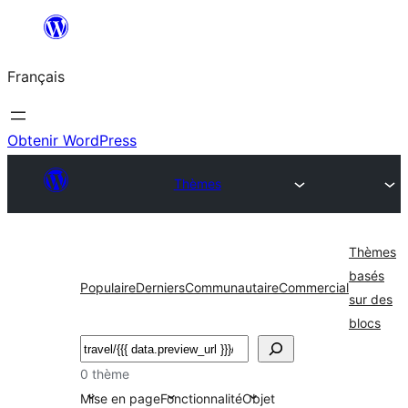
Aller
au
Français
contenu
Obtenir WordPress
Thèmes
Thèmes
basés
Populaire
Derniers
Communautaire
Commercial
sur des
blocs
Rechercher
0 thème
Mise en page
Fonctionnalité
Objet