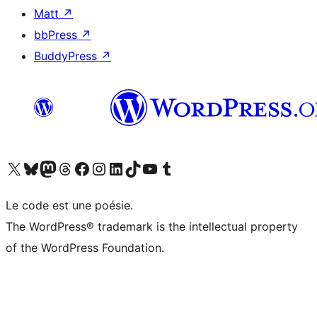
Matt
↗
bbPress
↗
BuddyPress
↗
Visitez notre compte X (précédemment Twitter)
Visiter notre compte Bluesky
Visiter notre compte Mastodon
Visiter notre compte Threads
Consulter notre compte Facebook
Consulter notre compte Instagram
Consulter notre compte LinkedIn
Visiter notre compte TokTok
Visiter notre chaîne YouTube
Visiter notre compte Tumblr
Le code est une poésie.
The WordPress® trademark is the intellectual property
of the WordPress Foundation.