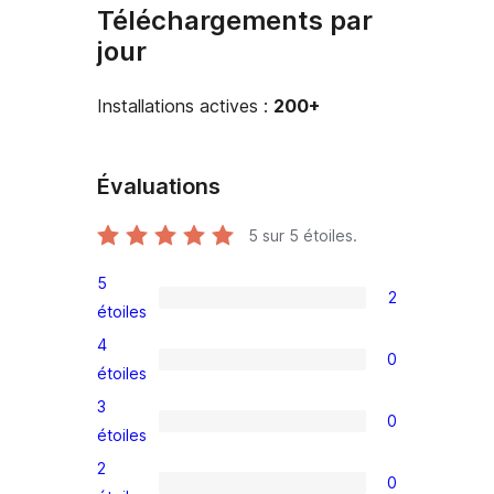
Téléchargements par
jour
Installations actives :
200+
Évaluations
5
sur 5 étoiles.
5
2
2
étoiles
avis
4
0
à
0
étoiles
5
avis
3
0
étoiles
à
0
étoiles
4
avis
2
0
étoile
à