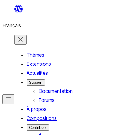
Aller
au
Français
contenu
Thèmes
Extensions
Actualités
Support
Documentation
Forums
À propos
Compositions
Contribuer