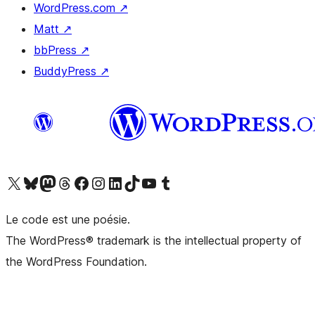
WordPress.com
↗
Matt
↗
bbPress
↗
BuddyPress
↗
Visitez notre compte X (précédemment Twitter)
Visiter notre compte Bluesky
Visiter notre compte Mastodon
Visiter notre compte Threads
Consulter notre compte Facebook
Consulter notre compte Instagram
Consulter notre compte LinkedIn
Visiter notre compte TokTok
Visiter notre chaîne YouTube
Visiter notre compte Tumblr
Le code est une poésie.
The WordPress® trademark is the intellectual property of
the WordPress Foundation.