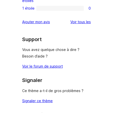
0
étoiles
3
avis
1 étoile
0
0
étoile
à
avis
2
avis
Ajouter mon avis
Voir tous les
à
étoile
1
étoile
Support
Vous avez quelque chose à dire ?
Besoin d’aide ?
Voir le forum de support
Signaler
Ce thème a-t-il de gros problèmes ?
Signaler ce thème