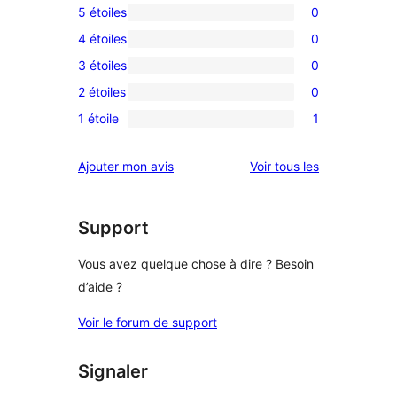
5 étoiles
0
0
4 étoiles
0
avis
0
3 étoiles
0
à
avis
0
5
2 étoiles
0
à
avis
0
étoile
4
1 étoile
1
à
avis
1
étoile
3
à
avis
avis
Ajouter mon avis
Voir tous les
étoile
2
à
étoile
1
étoile
Support
Vous avez quelque chose à dire ? Besoin
d’aide ?
Voir le forum de support
Signaler