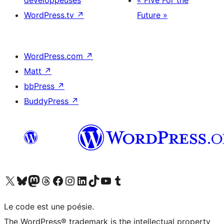
développeuses
« Five For the
WordPress.tv
↗
Future »
WordPress.com
↗
Matt
↗
bbPress
↗
BuddyPress
↗
Visitez notre compte X (précédemment Twitter)
Visiter notre compte Bluesky
Visiter notre compte Mastodon
Visiter notre compte Threads
Consulter notre compte Facebook
Consulter notre compte Instagram
Consulter notre compte LinkedIn
Visiter notre compte TokTok
Visiter notre chaîne YouTube
Visiter notre compte Tumblr
Le code est une poésie.
The WordPress® trademark is the intellectual property