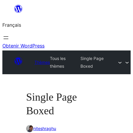
Aller
au
Français
contenu
Obtenir WordPress
Tous les
Single Page
Thèmes
thèmes
Boxed
Single Page
Boxed
niteshraghu