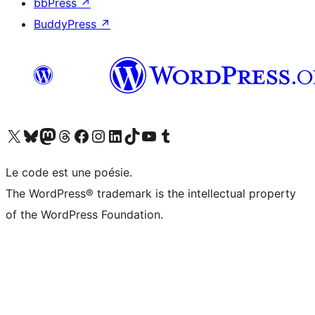
bbPress
↗
BuddyPress
↗
Visitez notre compte X (précédemment Twitter)
Visiter notre compte Bluesky
Visiter notre compte Mastodon
Visiter notre compte Threads
Consulter notre compte Facebook
Consulter notre compte Instagram
Consulter notre compte LinkedIn
Visiter notre compte TokTok
Visiter notre chaîne YouTube
Visiter notre compte Tumblr
Le code est une poésie.
The WordPress® trademark is the intellectual property
of the WordPress Foundation.