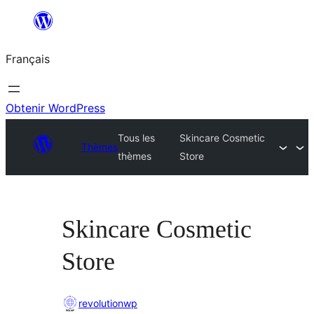
Aller
au
Français
contenu
Obtenir WordPress
Tous les
Skincare Cosmetic
Thèmes
thèmes
Store
Skincare Cosmetic
Store
revolutionwp