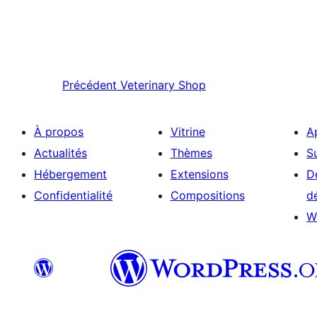
Précédent
Veterinary Shop
À propos
Vitrine
A
Actualités
Thèmes
S
Hébergement
Extensions
D
Confidentialité
Compositions
d
W