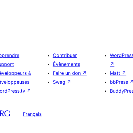
pprendre
Contribuer
WordPres
upport
Évènements
↗
éveloppeurs &
Faire un don
↗
Matt
↗
éveloppeuses
Swag
↗
bbPress
ordPress.tv
↗
BuddyPre
Français