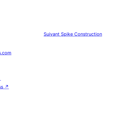
Suivant
Spike Construction
s.com
↗
ss
↗