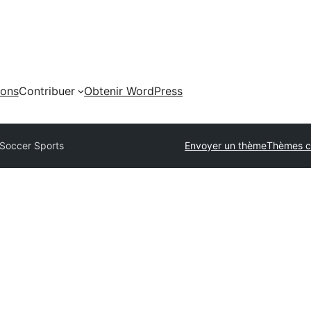
ions
Contribuer
Obtenir WordPress
Soccer Sports
Envoyer un thème
Thèmes c