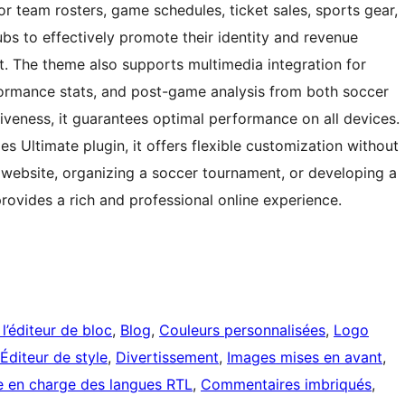
for team rosters, game schedules, ticket sales, sports gear,
bs to effectively promote their identity and revenue
. The theme also supports multimedia integration for
formance stats, and post-game analysis from both soccer
iveness, it guarantees optimal performance on all devices.
 Ultimate plugin, it offers flexible customization without
 website, organizing a soccer tournament, or developing a
rovides a rich and professional online experience.
 l’éditeur de bloc
, 
Blog
, 
Couleurs personnalisées
, 
Logo
Éditeur de style
, 
Divertissement
, 
Images mises en avant
, 
e en charge des langues RTL
, 
Commentaires imbriqués
, 