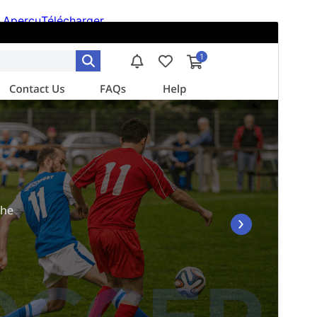
Aperçu
Télécharger
Version
1.2.3
Dernière mise à jour
6 juillet 2026
Installations actives
40+
Version de WordPress
6.0
Version PHP
5.6
Page d’accueil du thème