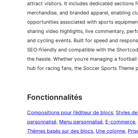
attract visitors. It includes dedicated sections 
merchandise, and branded apparel, enabling clu
opportunities associated with sports equipment
sharing video highlights, live commentary, per
and cycling events. Built for speed and respons
SEO-friendly and compatible with the Shortcodes
the hassle. Whether you’re managing a football
hub for racing fans, the Soccer Sports Theme p
Fonctionnalités
Compositions pour l’éditeur de blocs
, 
Styles de
personnalisé
, 
Menu personnalisé
, 
E-commerce
, 
Thèmes basés sur des blocs
, 
Une colonne
, 
Pris