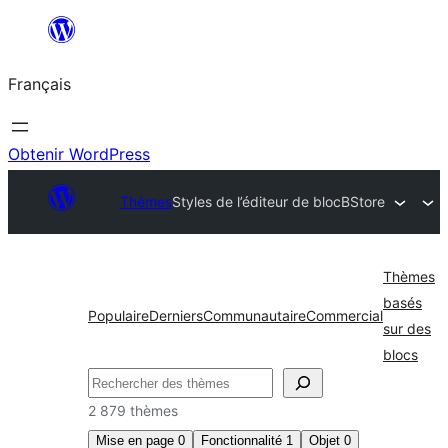
Aller
au
Français
contenu
Obtenir WordPress
Thèmes
Styles de l’éditeur de bloc
BStore
Thèmes
basés
Populaire
Derniers
Communautaire
Commercial
sur des
blocs
Rechercher
2 879 thèmes
Mise en page
0
Fonctionnalité
1
Objet
0