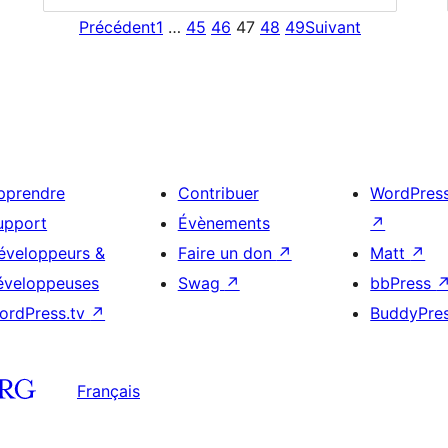
Précédent
1
…
45
46
47
48
49
Suivant
pprendre
Contribuer
WordPres
upport
Évènements
↗
éveloppeurs &
Faire un don
↗
Matt
↗
éveloppeuses
Swag
↗
bbPress
ordPress.tv
↗
BuddyPre
Français