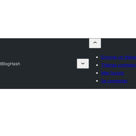
Envoyer un thèm
t
BlogHash
Thèmes commerc
Mes favoris
Se connecter