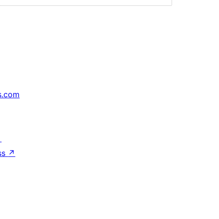
s.com
↗
ss
↗