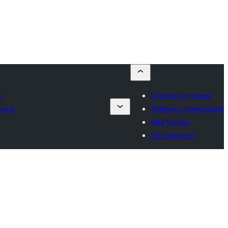
e
Envoyer un thème
iaux
Thèmes commerciaux
Mes favoris
Se connecter