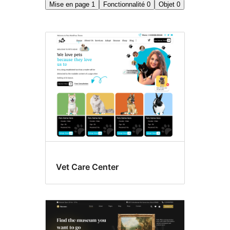
Mise en page
1
Fonctionnalité
0
Objet
0
Mise
en
page
en
grille
Vet Care Center