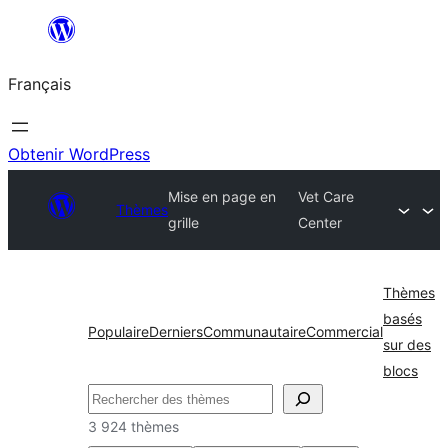
Aller
au
Français
contenu
Obtenir WordPress
Mise en page en
Vet Care
Thèmes
grille
Center
Thèmes
basés
Populaire
Derniers
Communautaire
Commercial
sur des
blocs
Rechercher
3 924 thèmes