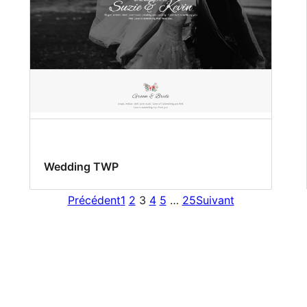
Wedding TWP
Précédent
1
2
3
4
5
…
25
Suivant