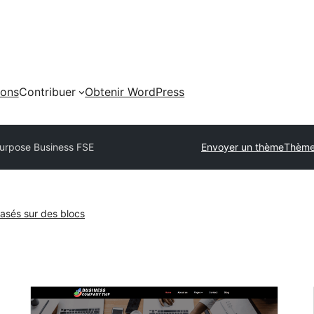
ions
Contribuer
Obtenir WordPress
purpose Business FSE
Envoyer un thème
Thème
sés sur des blocs