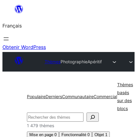
Aller
au
Français
contenu
Obtenir WordPress
Thèmes
Photographie
Apéritif
Thèmes
basés
Populaire
Derniers
Communautaire
Commercial
sur des
blocs
Rechercher
1 479 thèmes
Mise en page
0
Fonctionnalité
0
Objet
1