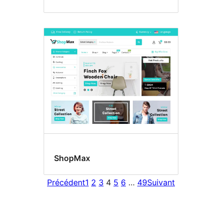
ShopMax
Précédent
1
2
3
4
5
6
…
49
Suivant