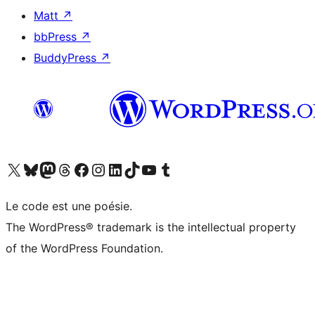
Matt
↗
bbPress
↗
BuddyPress
↗
Visitez notre compte X (précédemment Twitter)
Visiter notre compte Bluesky
Visiter notre compte Mastodon
Visiter notre compte Threads
Consulter notre compte Facebook
Consulter notre compte Instagram
Consulter notre compte LinkedIn
Visiter notre compte TokTok
Visiter notre chaîne YouTube
Visiter notre compte Tumblr
Le code est une poésie.
The WordPress® trademark is the intellectual property
of the WordPress Foundation.