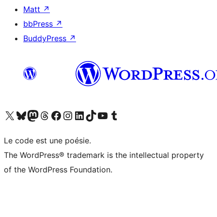
Matt
↗
bbPress
↗
BuddyPress
↗
Visitez notre compte X (précédemment Twitter)
Visiter notre compte Bluesky
Visiter notre compte Mastodon
Visiter notre compte Threads
Consulter notre compte Facebook
Consulter notre compte Instagram
Consulter notre compte LinkedIn
Visiter notre compte TokTok
Visiter notre chaîne YouTube
Visiter notre compte Tumblr
Le code est une poésie.
The WordPress® trademark is the intellectual property
of the WordPress Foundation.