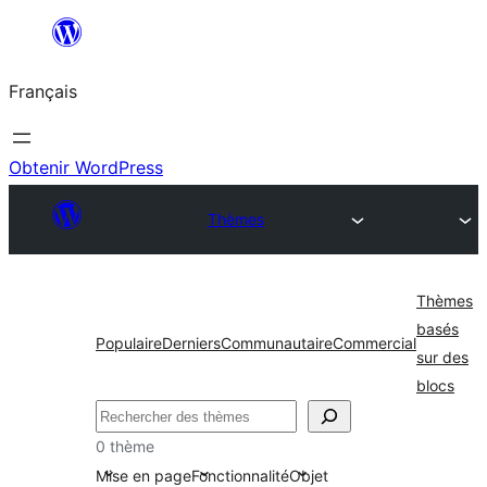
Aller
au
Français
contenu
Obtenir WordPress
Thèmes
Thèmes
basés
Populaire
Derniers
Communautaire
Commercial
sur des
blocs
Rechercher
0 thème
Mise en page
Fonctionnalité
Objet