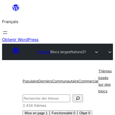
Aller
au
Français
contenu
Obtenir WordPress
Thèmes
Blocs larges
Nature21
Thèmes
basés
Populaire
Derniers
Communautaire
Commercial
sur des
blocs
Rechercher
3 434 thèmes
Mise en page
1
Fonctionnalité
0
Objet
0