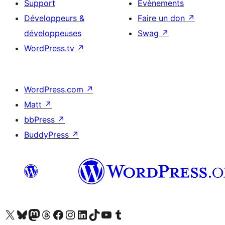
Support
Évènements
Développeurs &
Faire un don
↗
développeuses
Swag
↗
WordPress.tv
↗
WordPress.com
↗
Matt
↗
bbPress
↗
BuddyPress
↗
Visitez notre compte X (précédemment Twitter)
Visiter notre compte Bluesky
Visiter notre compte Mastodon
Visiter notre compte Threads
Consulter notre compte Facebook
Consulter notre compte Instagram
Consulter notre compte LinkedIn
Visiter notre compte TokTok
Visiter notre chaîne YouTube
Visiter notre compte Tumblr