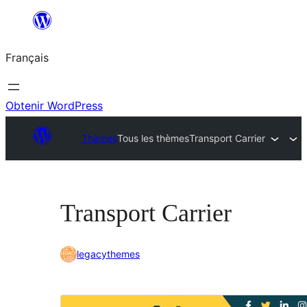
Aller
au
Français
contenu
Obtenir WordPress
Thèmes
Tous les thèmes
Transport Carrier
Transport Carrier
legacythemes