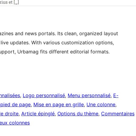
ines and news portals. Its clean, organized layout
d live updates. With various customization options,
ort, Urbamag fits different editorial formats.
nnalisées
, 
Logo personnalisé
, 
Menu personnalisé
, 
E-
 pied de page
, 
Mise en page en grille
, 
Une colonne
, 
le droite
, 
Article épinglé
, 
Options du thème
, 
Commentaires
eux colonnes