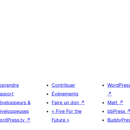
pprendre
Contribuer
WordPres
upport
Évènements
↗
éveloppeurs &
Faire un don
↗
Matt
↗
éveloppeuses
« Five For the
bbPress
ordPress.tv
↗
Future »
BuddyPre