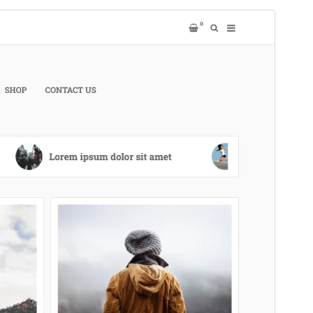
Aperçu
Télécharger
Version
1.0.6
Dernière mise à jour
27 juillet 2026
Installations actives
50+
Version PHP
5.3
Page d’accueil du thème