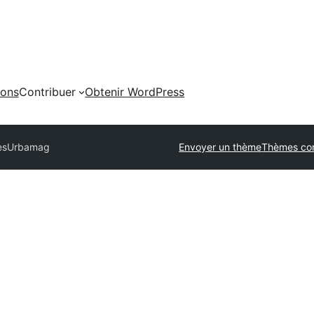
ions
Contribuer
Obtenir WordPress
es
Urbamag
Envoyer un thème
Thèmes co