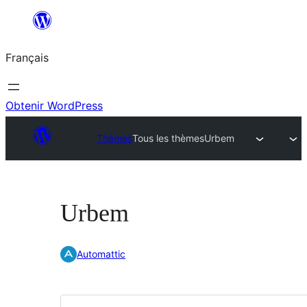
Aller
au
Français
contenu
Obtenir WordPress
Thèmes
Tous les thèmes
Urbem
Urbem
Automattic