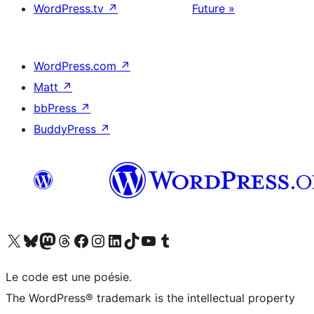
WordPress.tv
↗
Future »
WordPress.com
↗
Matt
↗
bbPress
↗
BuddyPress
↗
Visitez notre compte X (précédemment Twitter)
Visiter notre compte Bluesky
Visiter notre compte Mastodon
Visiter notre compte Threads
Consulter notre compte Facebook
Consulter notre compte Instagram
Consulter notre compte LinkedIn
Visiter notre compte TokTok
Visiter notre chaîne YouTube
Visiter notre compte Tumblr
Le code est une poésie.
The WordPress® trademark is the intellectual property