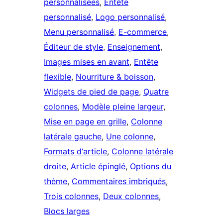
personnalisées
, 
Entête
personnalisé
, 
Logo personnalisé
, 
Menu personnalisé
, 
E-commerce
, 
Éditeur de style
, 
Enseignement
, 
Images mises en avant
, 
Entête
flexible
, 
Nourriture & boisson
, 
Widgets de pied de page
, 
Quatre
colonnes
, 
Modèle pleine largeur
, 
Mise en page en grille
, 
Colonne
latérale gauche
, 
Une colonne
, 
Formats d‘article
, 
Colonne latérale
droite
, 
Article épinglé
, 
Options du
thème
, 
Commentaires imbriqués
, 
Trois colonnes
, 
Deux colonnes
, 
Blocs larges