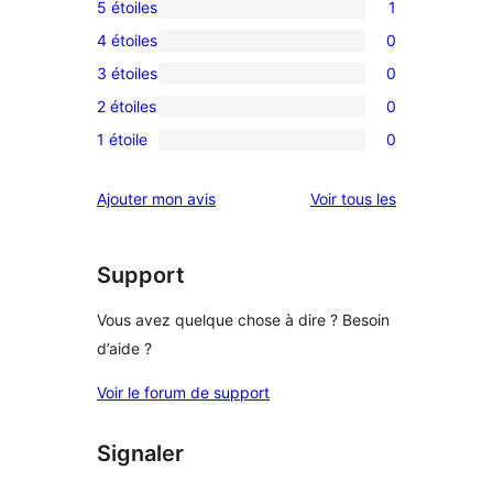
5 étoiles
1
1
4 étoiles
0
avis
0
3 étoiles
0
à
avis
0
5
2 étoiles
0
à
avis
0
étoile
4
1 étoile
0
à
avis
0
étoile
3
à
avis
avis
Ajouter mon avis
Voir tous les
étoile
2
à
étoile
1
étoile
Support
Vous avez quelque chose à dire ? Besoin
d’aide ?
Voir le forum de support
Signaler