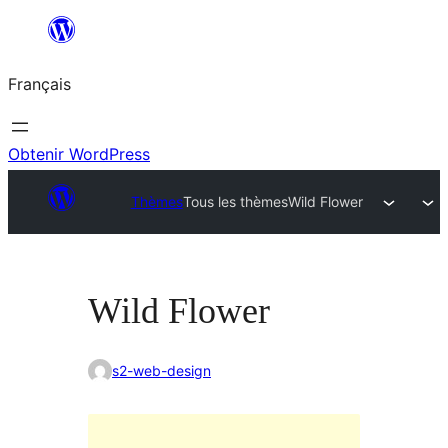
Aller
au
Français
contenu
Obtenir WordPress
Thèmes
Tous les thèmes
Wild Flower
Wild Flower
s2-web-design