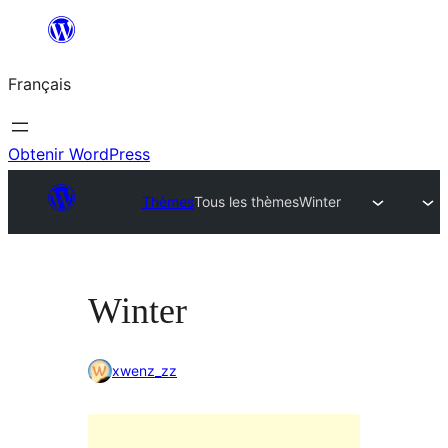
Aller
au
Français
contenu
Obtenir WordPress
Thèmes
Tous les thèmes
Winter
Winter
xwenz_zz