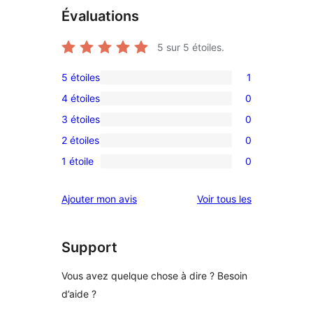
Évaluations
5
sur 5 étoiles.
5 étoiles
1
1
4 étoiles
0
avis
0
3 étoiles
0
à
avis
0
5
2 étoiles
0
à
avis
0
étoile
4
1 étoile
0
à
avis
0
étoile
3
à
avis
avis
Ajouter mon avis
Voir tous les
étoile
2
à
étoile
1
étoile
Support
Vous avez quelque chose à dire ? Besoin
d’aide ?