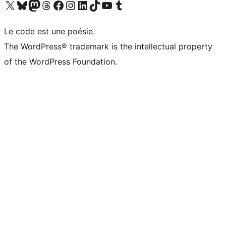
Visitez notre compte X (précédemment Twitter)
Visiter notre compte Bluesky
Visiter notre compte Mastodon
Visiter notre compte Threads
Consulter notre compte Facebook
Consulter notre compte Instagram
Consulter notre compte LinkedIn
Visiter notre compte TokTok
Visiter notre chaîne YouTube
Visiter notre compte Tumblr
Le code est une poésie.
The WordPress® trademark is the intellectual property
of the WordPress Foundation.