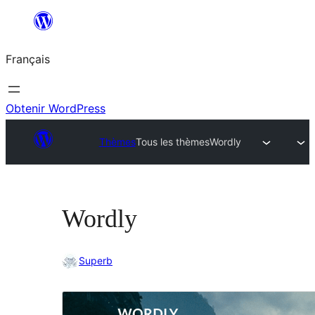
Aller
au
Français
contenu
Obtenir WordPress
Thèmes
Tous les thèmes
Wordly
Wordly
Superb