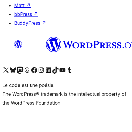
Matt
↗
bbPress
↗
BuddyPress
↗
Visitez notre compte X (précédemment Twitter)
Visiter notre compte Bluesky
Visiter notre compte Mastodon
Visiter notre compte Threads
Consulter notre compte Facebook
Consulter notre compte Instagram
Consulter notre compte LinkedIn
Visiter notre compte TokTok
Visiter notre chaîne YouTube
Visiter notre compte Tumblr
Le code est une poésie.
The WordPress® trademark is the intellectual property of
the WordPress Foundation.