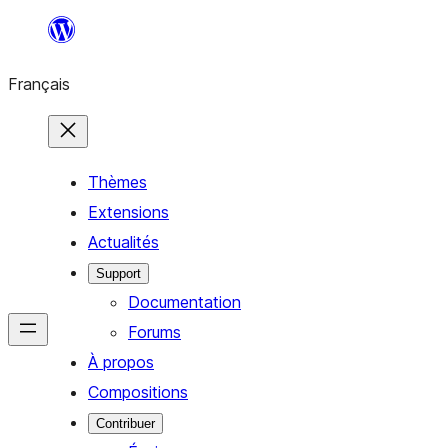
Aller
au
Français
contenu
Thèmes
Extensions
Actualités
Support
Documentation
Forums
À propos
Compositions
Contribuer