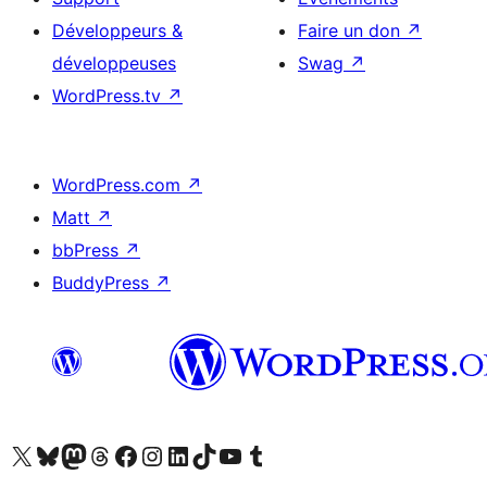
Développeurs &
Faire un don
↗
développeuses
Swag
↗
WordPress.tv
↗
WordPress.com
↗
Matt
↗
bbPress
↗
BuddyPress
↗
Visitez notre compte X (précédemment Twitter)
Visiter notre compte Bluesky
Visiter notre compte Mastodon
Visiter notre compte Threads
Consulter notre compte Facebook
Consulter notre compte Instagram
Consulter notre compte LinkedIn
Visiter notre compte TokTok
Visiter notre chaîne YouTube
Visiter notre compte Tumblr