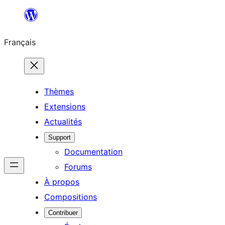
Aller
au
Français
contenu
Thèmes
Extensions
Actualités
Support
Documentation
Forums
À propos
Compositions
Contribuer