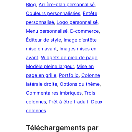
Blog
, 
Arrière-plan personnalisé
, 
Couleurs personnalisées
, 
Entête
personnalisé
, 
Logo personnalisé
, 
Menu personnalisé
, 
E-commerce
, 
Éditeur de style
, 
Image d‘entête
mise en avant
, 
Images mises en
avant
, 
Widgets de pied de page
, 
Modèle pleine largeur
, 
Mise en
page en grille
, 
Portfolio
, 
Colonne
latérale droite
, 
Options du thème
, 
Commentaires imbriqués
, 
Trois
colonnes
, 
Prêt à être traduit
, 
Deux
colonnes
Téléchargements par