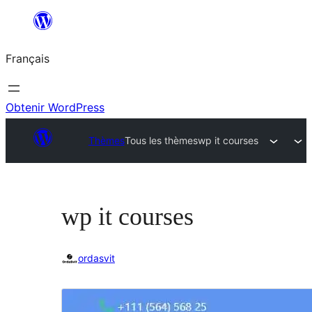
Aller
au
Français
contenu
Obtenir WordPress
Thèmes
Tous les thèmes
wp it courses
wp it courses
ordasvit