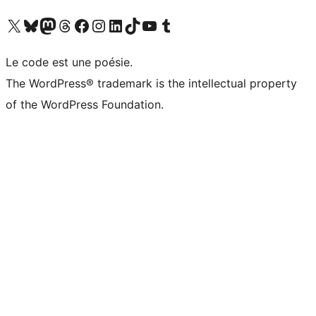
Visitez notre compte X (précédemment Twitter)
Visiter notre compte Bluesky
Visiter notre compte Mastodon
Visiter notre compte Threads
Consulter notre compte Facebook
Consulter notre compte Instagram
Consulter notre compte LinkedIn
Visiter notre compte TokTok
Visiter notre chaîne YouTube
Visiter notre compte Tumblr
Le code est une poésie.
The WordPress® trademark is the intellectual property
of the WordPress Foundation.