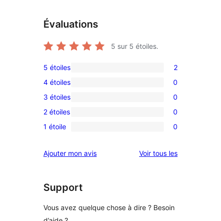
Évaluations
5
sur 5 étoiles.
5 étoiles
2
2
4 étoiles
0
avis
0
3 étoiles
0
à
avis
0
5
2 étoiles
0
à
avis
0
étoiles
4
1 étoile
0
à
avis
0
étoile
3
à
avis
avis
Ajouter mon avis
Voir tous les
étoile
2
à
étoile
1
étoile
Support
Vous avez quelque chose à dire ? Besoin
d’aide ?