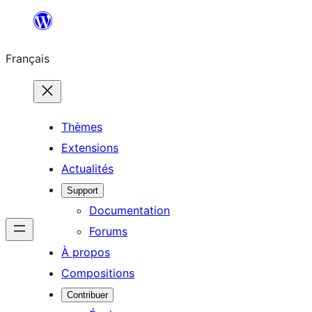
Aller
au
Français
contenu
Thèmes
Extensions
Actualités
Support
Documentation
Forums
À propos
Compositions
Contribuer