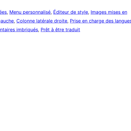
ées
, 
Menu personnalisé
, 
Éditeur de style
, 
Images mises en
gauche
, 
Colonne latérale droite
, 
Prise en charge des langue
taires imbriqués
, 
Prêt à être traduit