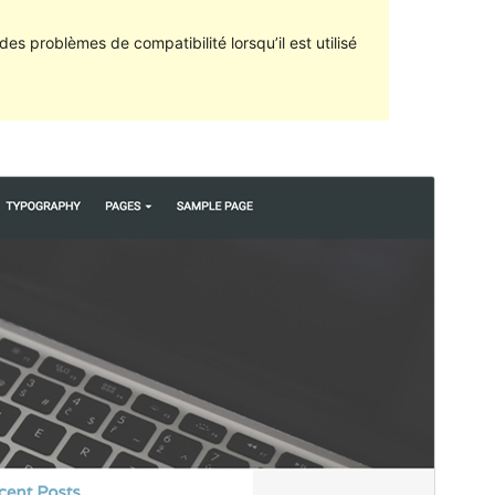
des problèmes de compatibilité lorsqu’il est utilisé
Aperçu
Télécharger
Version
1.2.2
Dernière mise à jour
3 décembre 2016
Installations actives
50+
Version de WordPress
4.1
Page d’accueil du thème