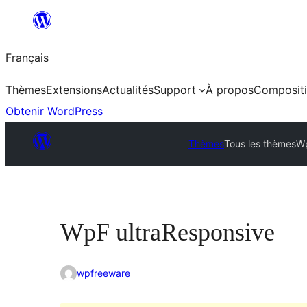
Aller
au
Français
contenu
Thèmes
Extensions
Actualités
Support
À propos
Composit
Obtenir WordPress
Thèmes
Tous les thèmes
Wp
WpF ultraResponsive
wpfreeware