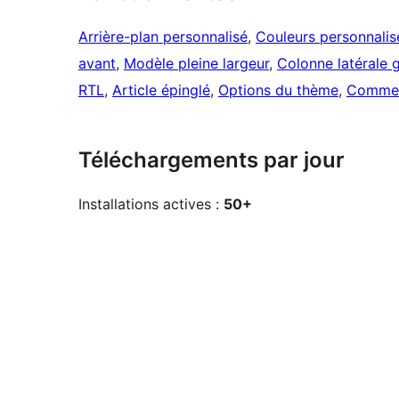
Arrière-plan personnalisé
, 
Couleurs personnalis
avant
, 
Modèle pleine largeur
, 
Colonne latérale 
RTL
, 
Article épinglé
, 
Options du thème
, 
Commen
Téléchargements par jour
Installations actives :
50+