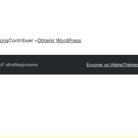
ions
Contribuer
Obtenir WordPress
F ultraResponsive
Envoyer un thème
Thèmes