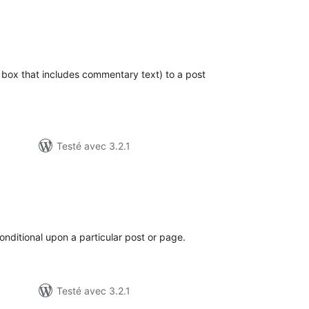
otes
n
ut
 box that includes commentary text) to a post
Testé avec 3.2.1
otes
n
ut
onditional upon a particular post or page.
Testé avec 3.2.1