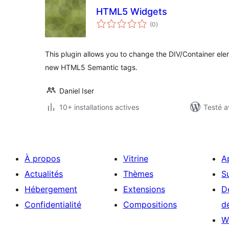
HTML5 Widgets
notes
(0
)
en
tout
This plugin allows you to change the DIV/Container ele
new HTML5 Semantic tags.
Daniel Iser
10+ installations actives
Testé a
À propos
Vitrine
A
Actualités
Thèmes
S
Hébergement
Extensions
D
Confidentialité
Compositions
d
W