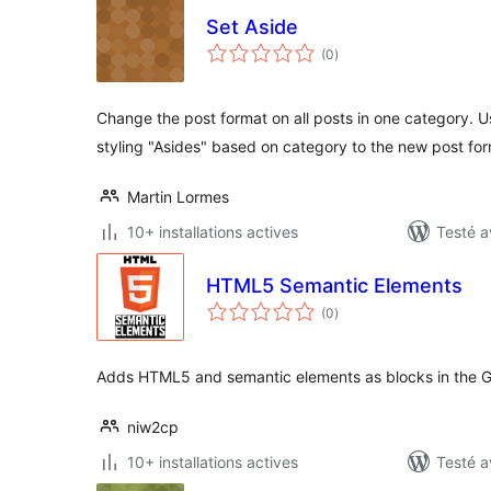
Set Aside
notes
(0
)
en
tout
Change the post format on all posts in one category. 
styling "Asides" based on category to the new post for
Martin Lormes
10+ installations actives
Testé a
HTML5 Semantic Elements
notes
(0
)
en
tout
Adds HTML5 and semantic elements as blocks in the G
niw2cp
10+ installations actives
Testé a