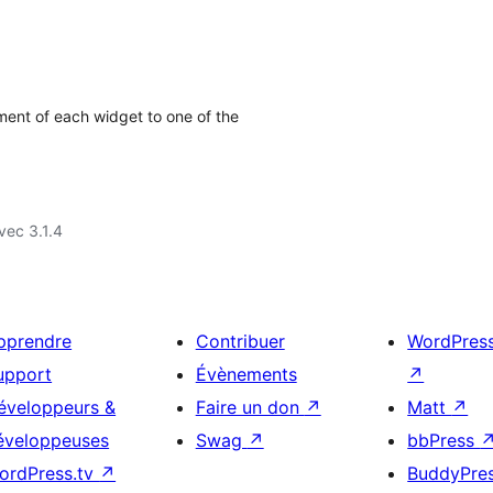
ment of each widget to one of the
vec 3.1.4
pprendre
Contribuer
WordPres
upport
Évènements
↗
éveloppeurs &
Faire un don
↗
Matt
↗
éveloppeuses
Swag
↗
bbPress
ordPress.tv
↗
BuddyPre