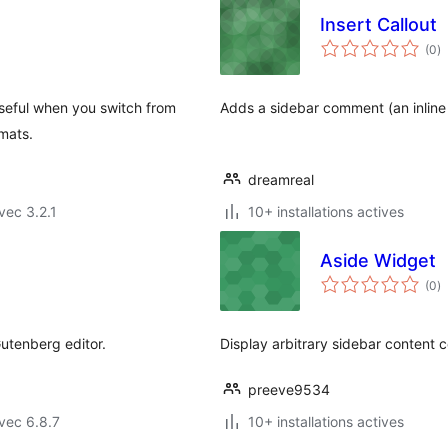
Insert Callout
n
(0
)
e
to
Useful when you switch from
Adds a sidebar comment (an inline
mats.
dreamreal
vec 3.2.1
10+ installations actives
Aside Widget
n
(0
)
e
to
utenberg editor.
Display arbitrary sidebar content c
preeve9534
vec 6.8.7
10+ installations actives