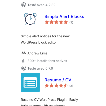
Testé avec 4.2.39
Simple Alert Blocks
notes
(3
)
en
tout
Simple alert notices for the new
WordPress block editor.
Andrew Lima
300+ installations actives
Testé avec 6.7.6
Resume / CV
notes
(3
)
en
tout
Resume CV WordPress Plugin . Easily
build resume with wordpress.