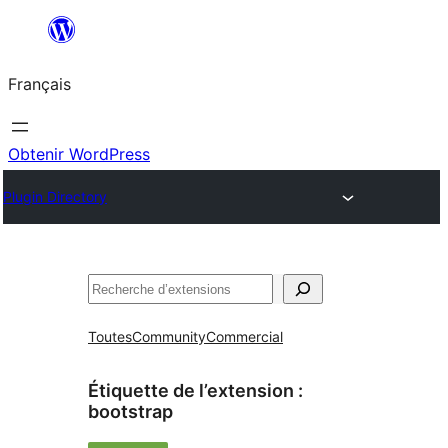
Aller
au
Français
contenu
Obtenir WordPress
Plugin Directory
Rechercher
Toutes
Community
Commercial
Étiquette de l’extension :
bootstrap