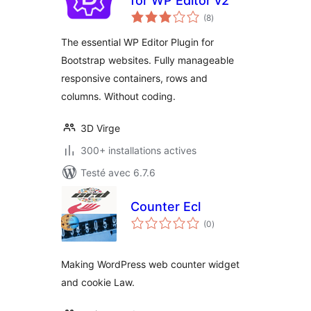
for WP Editor v2
notes
(8
)
en
tout
The essential WP Editor Plugin for
Bootstrap websites. Fully manageable
responsive containers, rows and
columns. Without coding.
3D Virge
300+ installations actives
Testé avec 6.7.6
Counter Ecl
notes
(0
)
en
tout
Making WordPress web counter widget
and cookie Law.