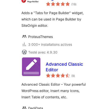
notes
(19
)
en
tout
Adds a "Tabs for Page Builder" widget,
which can be used in Page Builder by
SiteOrigin editor.
ProteusThemes
3 000+ installations actives
Testé avec 4.9.30
Advanced Classic
Editor
notes
(9
)
en
tout
Advanced Classic Editor – Your powerful
WordPress editor, Insert many Icons,
Insert Table of contents, etc.
DediData