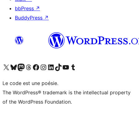
bbPress
↗
BuddyPress
↗
Visitez notre compte X (précédemment Twitter)
Visiter notre compte Bluesky
Visiter notre compte Mastodon
Visiter notre compte Threads
Consulter notre compte Facebook
Consulter notre compte Instagram
Consulter notre compte LinkedIn
Visiter notre compte TokTok
Visiter notre chaîne YouTube
Visiter notre compte Tumblr
Le code est une poésie.
The WordPress® trademark is the intellectual property
of the WordPress Foundation.