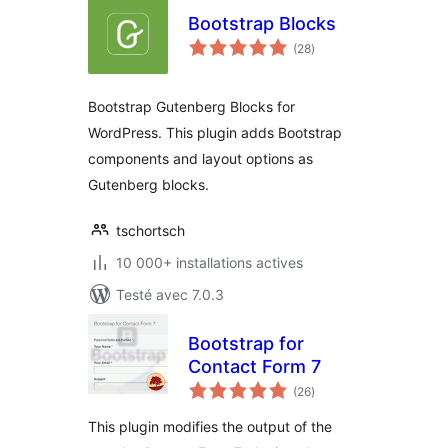
Bootstrap Blocks
notes
(28
)
en
tout
Bootstrap Gutenberg Blocks for
WordPress. This plugin adds Bootstrap
components and layout options as
Gutenberg blocks.
tschortsch
10 000+ installations actives
Testé avec 7.0.3
Bootstrap for
Contact Form 7
notes
(26
)
en
tout
This plugin modifies the output of the