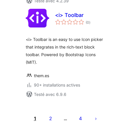
Testé avec 4.2.39
<i> Toolbar
notes
(0
)
en
tout
<i> Toolbar is an easy to use Icon picker
that integrates in the rich-text block
toolbar. Powered by Bootstrap Icons
(MIT).
them.es
90+ installations actives
Testé avec 6.9.6
Pagination
des
1
2
4
…
publications