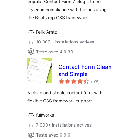
popular Contact Form 7 plugin to be
styled in compliance with themes using
the Bootstrap CSS framework.
Felix Arntz
10 000+ installations actives
Testé avec 4.9.30
Contact Form Clean
and Simple
notes
(195
)
en
tout
A clean and simple contact form with
flexible CSS framework support.
fullworks
7 000+ installations actives
Testé avec 6.9.6