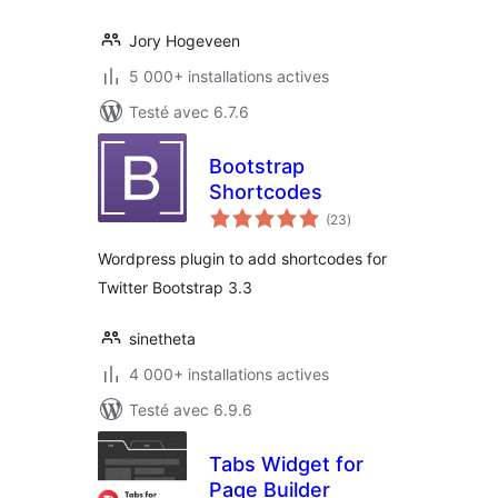
Jory Hogeveen
5 000+ installations actives
Testé avec 6.7.6
Bootstrap
Shortcodes
notes
(23
)
en
tout
Wordpress plugin to add shortcodes for
Twitter Bootstrap 3.3
sinetheta
4 000+ installations actives
Testé avec 6.9.6
Tabs Widget for
Page Builder