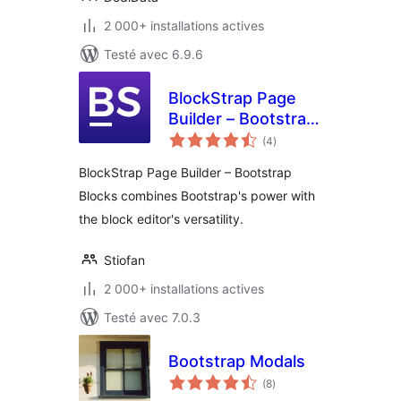
2 000+ installations actives
Testé avec 6.9.6
BlockStrap Page
Builder – Bootstrap
notes
Blocks
(4
)
en
tout
BlockStrap Page Builder – Bootstrap
Blocks combines Bootstrap's power with
the block editor's versatility.
Stiofan
2 000+ installations actives
Testé avec 7.0.3
Bootstrap Modals
notes
(8
)
en
tout