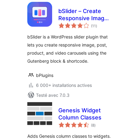
bSlider – Create
Responsive Image,
notes
Post, Product, and
(11
)
en
tout
Video Sliders
bSlider is a WordPress slider plugin that
lets you create responsive image, post,
product, and video carousels using the
Gutenberg block & shortcode.
bPlugins
6 000+ installations actives
Testé avec 7.0.3
Genesis Widget
Column Classes
notes
(8
)
en
tout
Adds Genesis column classes to widgets.