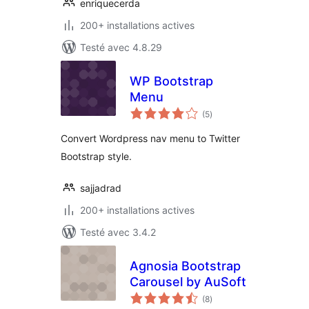
enriquecerda
200+ installations actives
Testé avec 4.8.29
WP Bootstrap
Menu
notes
(5
)
en
tout
Convert Wordpress nav menu to Twitter
Bootstrap style.
sajjadrad
200+ installations actives
Testé avec 3.4.2
Agnosia Bootstrap
Carousel by AuSoft
notes
(8
)
en