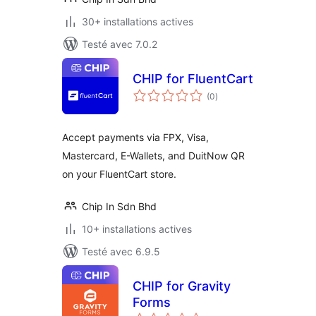
30+ installations actives
Testé avec 7.0.2
CHIP for FluentCart
notes
(0
)
en
tout
Accept payments via FPX, Visa,
Mastercard, E-Wallets, and DuitNow QR
on your FluentCart store.
Chip In Sdn Bhd
10+ installations actives
Testé avec 6.9.5
CHIP for Gravity
Forms
notes