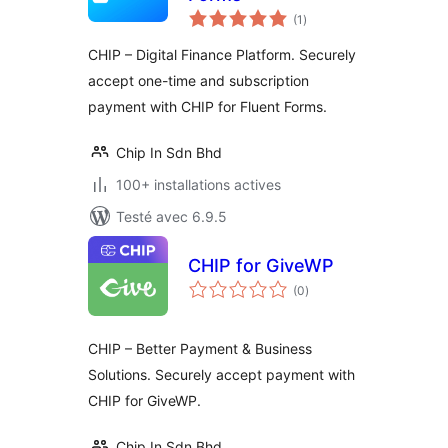
notes
(1
)
en
tout
CHIP – Digital Finance Platform. Securely
accept one-time and subscription
payment with CHIP for Fluent Forms.
Chip In Sdn Bhd
100+ installations actives
Testé avec 6.9.5
CHIP for GiveWP
notes
(0
)
en
tout
CHIP – Better Payment & Business
Solutions. Securely accept payment with
CHIP for GiveWP.
Chip In Sdn Bhd