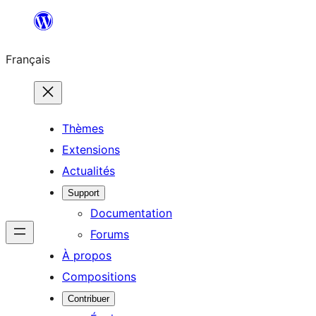
Aller
au
Français
contenu
Thèmes
Extensions
Actualités
Support
Documentation
Forums
À propos
Compositions
Contribuer