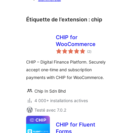
Étiquette de l’extension :
chip
CHIP for
WooCommerce
notes
(2
)
en
tout
CHIP – Digital Finance Platform. Securely
accept one-time and subscription
payments with CHIP for WooCommerce.
Chip In Sdn Bhd
4 000+ installations actives
Testé avec 7.0.2
CHIP for Fluent
Forms