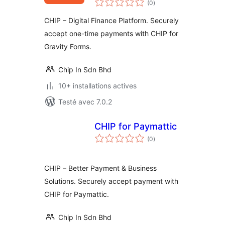
(0
)
en
tout
CHIP – Digital Finance Platform. Securely
accept one-time payments with CHIP for
Gravity Forms.
Chip In Sdn Bhd
10+ installations actives
Testé avec 7.0.2
CHIP for Paymattic
notes
(0
)
en
tout
CHIP – Better Payment & Business
Solutions. Securely accept payment with
CHIP for Paymattic.
Chip In Sdn Bhd