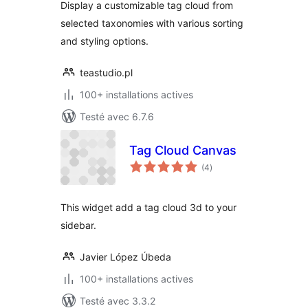
Display a customizable tag cloud from
selected taxonomies with various sorting
and styling options.
teastudio.pl
100+ installations actives
Testé avec 6.7.6
Tag Cloud Canvas
notes
(4
)
en
tout
This widget add a tag cloud 3d to your
sidebar.
Javier López Úbeda
100+ installations actives
Testé avec 3.3.2