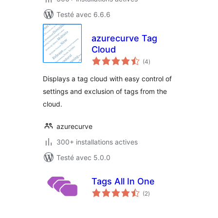
Testé avec 6.6.6
azurecurve Tag
Cloud
notes
(4
)
en
tout
Displays a tag cloud with easy control of
settings and exclusion of tags from the
cloud.
azurecurve
300+ installations actives
Testé avec 5.0.0
Tags All In One
notes
(2
)
en
tout