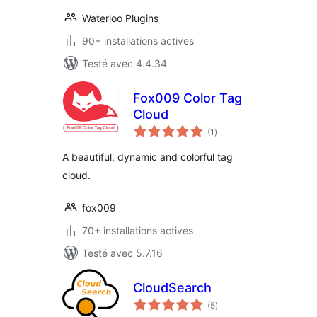
Waterloo Plugins
90+ installations actives
Testé avec 4.4.34
Fox009 Color Tag
Cloud
notes
(1
)
en
tout
A beautiful, dynamic and colorful tag
cloud.
fox009
70+ installations actives
Testé avec 5.7.16
CloudSearch
notes
(5
)
en