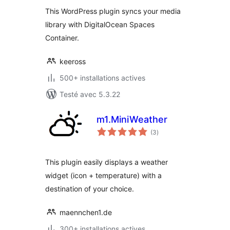
tout
This WordPress plugin syncs your media
library with DigitalOcean Spaces
Container.
keeross
500+ installations actives
Testé avec 5.3.22
m1.MiniWeather
notes
(3
)
en
tout
This plugin easily displays a weather
widget (icon + temperature) with a
destination of your choice.
maennchen1.de
300+ installations actives