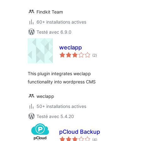
Findkit Team
60+ installations actives
Testé avec 6.9.0
weclapp
notes
(2
)
en
tout
This plugin integrates weclapp
functionality into wordpress CMS
weclapp
50+ installations actives
Testé avec 5.4.20
pCloud Backup
notes
(4
)