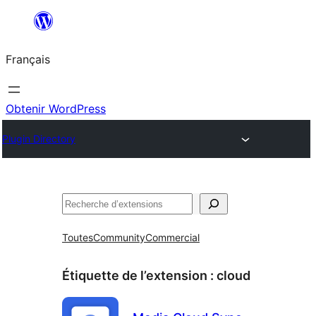
Aller
au
Français
contenu
Obtenir WordPress
Plugin Directory
Rechercher
Toutes
Community
Commercial
Étiquette de l’extension :
cloud