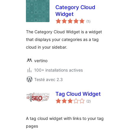
Category Cloud
Widget
notes
(1
)
en
tout
The Category Cloud Widget is a widget
that displays your categories as a tag
cloud in your sidebar.
vertino
100+ installations actives
Testé avec 2.3
Tag Cloud Widget
notes
(2
)
en
tout
A tag cloud widget with links to your tag
pages