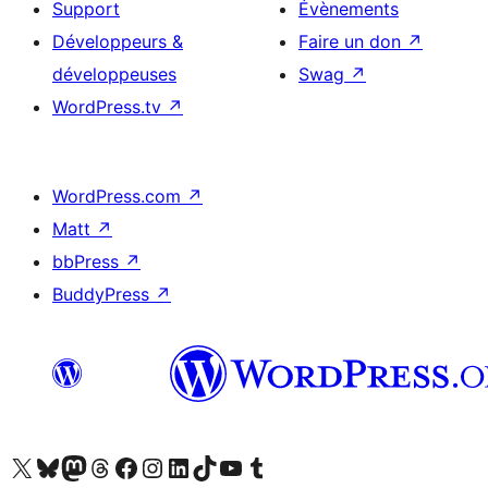
Support
Évènements
Développeurs &
Faire un don
↗
développeuses
Swag
↗
WordPress.tv
↗
WordPress.com
↗
Matt
↗
bbPress
↗
BuddyPress
↗
Visitez notre compte X (précédemment Twitter)
Visiter notre compte Bluesky
Visiter notre compte Mastodon
Visiter notre compte Threads
Consulter notre compte Facebook
Consulter notre compte Instagram
Consulter notre compte LinkedIn
Visiter notre compte TokTok
Visiter notre chaîne YouTube
Visiter notre compte Tumblr