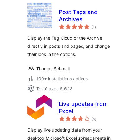
Post Tags and
Archives
notes
(1
)
en
tout
Display the Tag Cloud or the Archive
directly in posts and pages, and change
their look in the options.
Thomas Schmall
100+ installations actives
Testé avec 5.6.18
Live updates from
Excel
notes
(5
)
en
tout
Display live updating data from your
desktop Microsoft Excel spreadsheets in