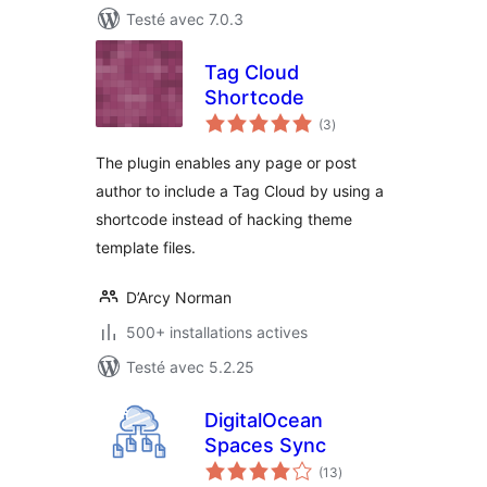
Testé avec 7.0.3
Tag Cloud
Shortcode
notes
(3
)
en
tout
The plugin enables any page or post
author to include a Tag Cloud by using a
shortcode instead of hacking theme
template files.
D’Arcy Norman
500+ installations actives
Testé avec 5.2.25
DigitalOcean
Spaces Sync
notes
(13
)
en