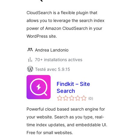
tout
CloudSearch is a flexible plugin that
allows you to leverage the search index
power of Amazon CloudSearch in your
WordPress site.
Andrea Landonio
70+ installations actives
Testé avec 5.9.15
Findkit – Site
Search
notes
(0
)
en
tout
Powerful cloud based search engine for
your website. Search as you type, real-
time index updates, and embeddable UI.
Free for small websites.