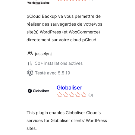
en
tout
pCloud Backup va vous permettre de
réaliser des sauvegardes de votre/vos
site(s) WordPress (et WooCommerce)
directement sur votre cloud pCloud.
josselynj
50+ installations actives
Testé avec 5.5.19
Globaliser
notes
(0
)
en
tout
This plugin enables Globaliser Cloud's
services for Globaliser clients' WordPress
sites.