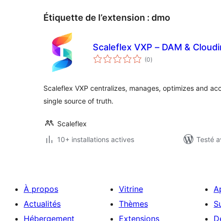
Étiquette de l’extension :
dmo
Scaleflex VXP – DAM & Cloud
notes
(0
)
en
tout
Scaleflex VXP centralizes, manages, optimizes and acc
single source of truth.
Scaleflex
10+ installations actives
Testé a
À propos
Vitrine
A
Actualités
Thèmes
S
Hébergement
Extensions
D