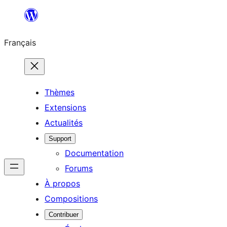
Aller
au
Français
contenu
Thèmes
Extensions
Actualités
Support
Documentation
Forums
À propos
Compositions
Contribuer