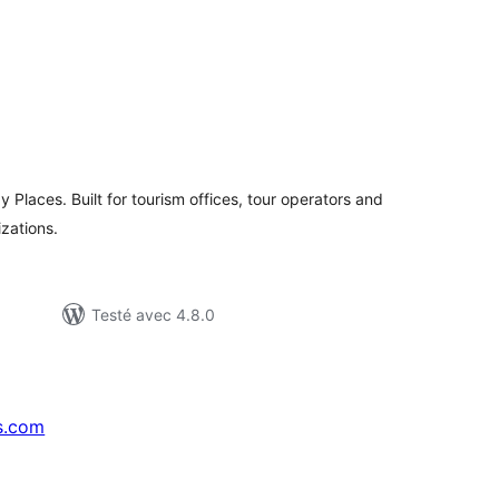
otes
n
ut
Places. Built for tourism offices, tour operators and
zations.
Testé avec 4.8.0
s.com