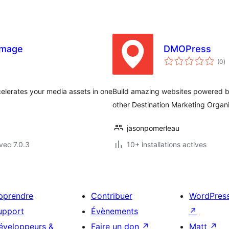
image
DMOPress
n
(0
)
e
to
elerates your media assets in one
Build amazing websites powered by 
other Destination Marketing Organi
jasonpomerleau
vec 7.0.3
10+ installations actives
pprendre
Contribuer
WordPres
upport
Évènements
↗
éveloppeurs &
Faire un don
↗
Matt
↗