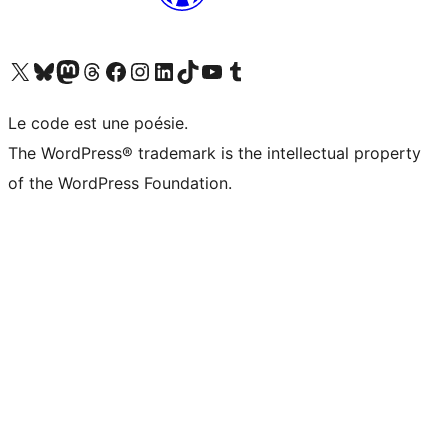
Visitez notre compte X (précédemment Twitter)
Visiter notre compte Bluesky
Visiter notre compte Mastodon
Visiter notre compte Threads
Consulter notre compte Facebook
Consulter notre compte Instagram
Consulter notre compte LinkedIn
Visiter notre compte TokTok
Visiter notre chaîne YouTube
Visiter notre compte Tumblr
Le code est une poésie.
The WordPress® trademark is the intellectual property
of the WordPress Foundation.