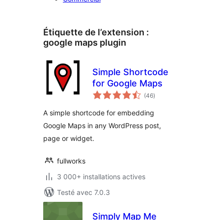
Étiquette de l’extension :
google maps plugin
Simple Shortcode
for Google Maps
notes
(46
)
en
tout
A simple shortcode for embedding
Google Maps in any WordPress post,
page or widget.
fullworks
3 000+ installations actives
Testé avec 7.0.3
Simply Map Me