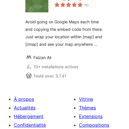
notes
(1
)
en
tout
Avoid going on Google Maps each time
and copying the embed code from there.
Just wrap your location within [map] and
[/map] and see your map anywhere …
Faizan Ali
10+ installations actives
Testé avec 3.7.41
À propos
Vitrine
Actualités
Thèmes
Hébergement
Extensions
Confidentialité
Compositions