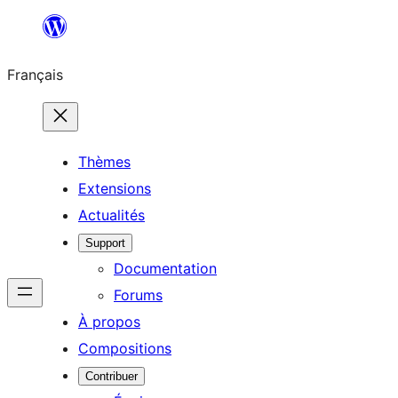
Aller
au
Français
contenu
Thèmes
Extensions
Actualités
Support
Documentation
Forums
À propos
Compositions
Contribuer