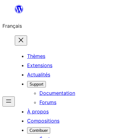
Aller
au
Français
contenu
Thèmes
Extensions
Actualités
Support
Documentation
Forums
À propos
Compositions
Contribuer