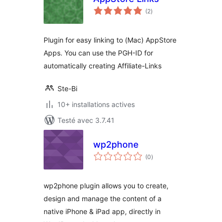
notes
(2
)
en
tout
Plugin for easy linking to (Mac) AppStore
Apps. You can use the PGH-ID for
automatically creating Affiliate-Links
Ste-Bi
10+ installations actives
Testé avec 3.7.41
wp2phone
notes
(0
)
en
tout
wp2phone plugin allows you to create,
design and manage the content of a
native iPhone & iPad app, directly in