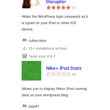
Disrupter
notes
(1
)
en
tout
Hides the WordPress login password as it
is typed on your iPad or other IOS
device.
cubecolour
10+ installations actives
Testé avec 6.8.7
Nike+ iPod Stats
notes
(0
)
en
tout
Allows you to display Nike+ iPod running
data on your wordpress blog.
mjar81