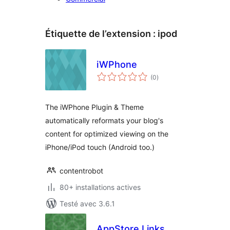
Étiquette de l’extension :
ipod
iWPhone
notes
(0
)
en
tout
The iWPhone Plugin & Theme
automatically reformats your blog's
content for optimized viewing on the
iPhone/iPod touch (Android too.)
contentrobot
80+ installations actives
Testé avec 3.6.1
AppStore Links