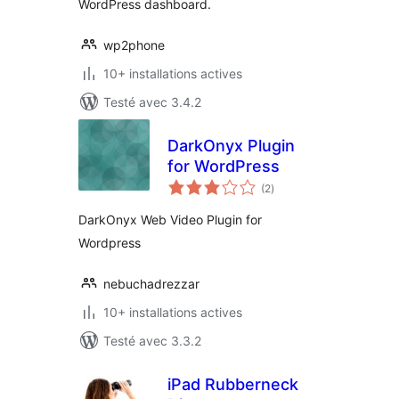
WordPress dashboard.
wp2phone
10+ installations actives
Testé avec 3.4.2
DarkOnyx Plugin
for WordPress
notes
(2
)
en
tout
DarkOnyx Web Video Plugin for
Wordpress
nebuchadrezzar
10+ installations actives
Testé avec 3.3.2
iPad Rubberneck