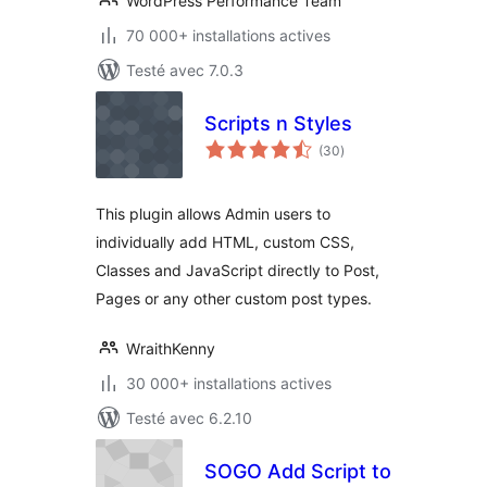
WordPress Performance Team
70 000+ installations actives
Testé avec 7.0.3
Scripts n Styles
notes
(30
)
en
tout
This plugin allows Admin users to
individually add HTML, custom CSS,
Classes and JavaScript directly to Post,
Pages or any other custom post types.
WraithKenny
30 000+ installations actives
Testé avec 6.2.10
SOGO Add Script to