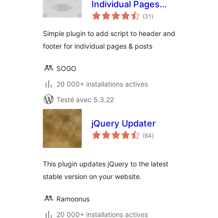
Individual Pages
notes
Header Footer
(31
)
en
tout
Simple plugin to add script to header and
footer for individual pages & posts
SOGO
20 000+ installations actives
Testé avec 5.3.22
jQuery Updater
notes
(64
)
en
tout
This plugin updates jQuery to the latest
stable version on your website.
Ramoonus
20 000+ installations actives