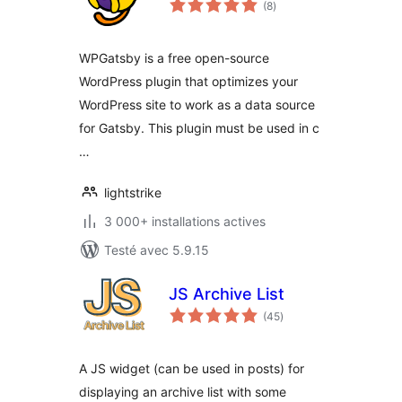
(8
)
en
tout
WPGatsby is a free open-source
WordPress plugin that optimizes your
WordPress site to work as a data source
for Gatsby. This plugin must be used in c
…
lightstrike
3 000+ installations actives
Testé avec 5.9.15
JS Archive List
notes
(45
)
en
tout
A JS widget (can be used in posts) for
displaying an archive list with some