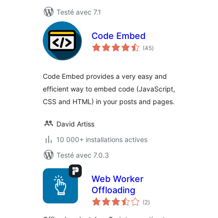
Testé avec 7.1
Code Embed
notes
(45
)
en
tout
Code Embed provides a very easy and
efficient way to embed code (JavaScript,
CSS and HTML) in your posts and pages.
David Artiss
10 000+ installations actives
Testé avec 7.0.3
Web Worker
Offloading
notes
(2
)
en
tout