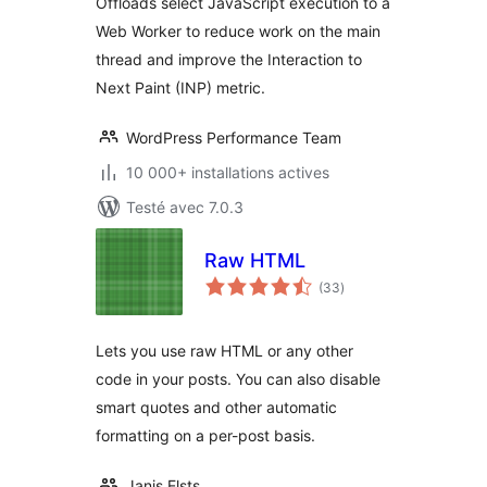
Offloads select JavaScript execution to a
Web Worker to reduce work on the main
thread and improve the Interaction to
Next Paint (INP) metric.
WordPress Performance Team
10 000+ installations actives
Testé avec 7.0.3
Raw HTML
notes
(33
)
en
tout
Lets you use raw HTML or any other
code in your posts. You can also disable
smart quotes and other automatic
formatting on a per-post basis.
Janis Elsts