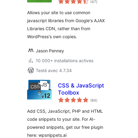
(47
)
en
tout
Allows your site to use common
javascript libraries from Google's AJAX
Libraries CDN, rather than from
WordPress's own copies.
Jason Penney
10 000+ installations actives
Testé avec 4.7.34
CSS & JavaScript
Toolbox
notes
(84
)
en
tout
Add CSS, JavaScript, PHP and HTML
code snippets to your site. For AI-
powered snippets, get our free plugin
here: wpsnippets.ai