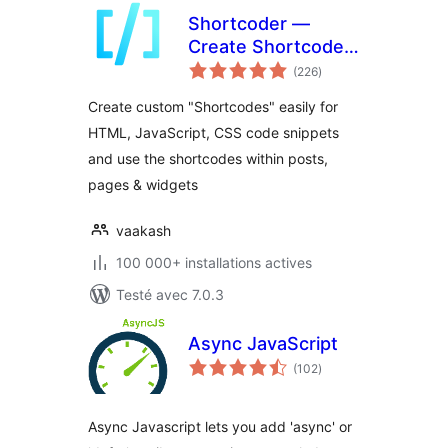
Shortcoder —
Create Shortcodes
notes
for Anything
(226
)
en
tout
Create custom "Shortcodes" easily for
HTML, JavaScript, CSS code snippets
and use the shortcodes within posts,
pages & widgets
vaakash
100 000+ installations actives
Testé avec 7.0.3
Async JavaScript
notes
(102
)
en
tout
Async Javascript lets you add 'async' or