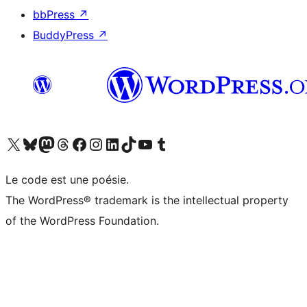
bbPress
↗
BuddyPress
↗
Visitez notre compte X (précédemment Twitter)
Visiter notre compte Bluesky
Visiter notre compte Mastodon
Visiter notre compte Threads
Consulter notre compte Facebook
Consulter notre compte Instagram
Consulter notre compte LinkedIn
Visiter notre compte TokTok
Visiter notre chaîne YouTube
Visiter notre compte Tumblr
Le code est une poésie.
The WordPress® trademark is the intellectual property
of the WordPress Foundation.