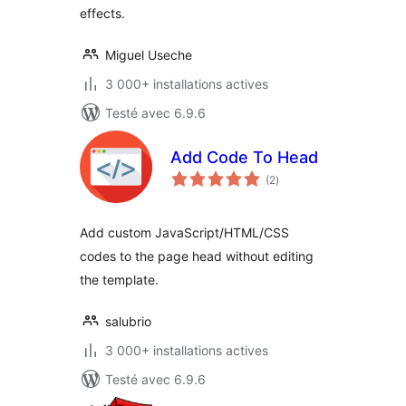
effects.
Miguel Useche
3 000+ installations actives
Testé avec 6.9.6
Add Code To Head
notes
(2
)
en
tout
Add custom JavaScript/HTML/CSS
codes to the page head without editing
the template.
salubrio
3 000+ installations actives
Testé avec 6.9.6