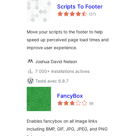
Scripts To Footer
notes
(37
)
en
tout
Move your scripts to the footer to help
speed up perceived page load times and
improve user experience.
Joshua David Nelson
7 000+ installations actives
Testé avec 6.8.7
FancyBox
notes
(9
)
en
tout
Enables fancybox on all image links
including BMP, GIF, JPG, JPEG, and PNG