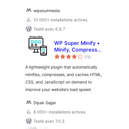
wipeoutmedia
10 000+ installations actives
Testé avec 6.8.7
WP Super Minify •
Minify, Compress
notes
and Cache HTML,
(72
)
en
tout
CSS & JavaScript
A lightweight plugin that automatically
minifies, compresses, and caches HTML,
CSS, and JavaScript on demand to
improve your website’s load speed.
Dipak Gajjar
8 000+ installations actives
Testé avec 7.0.3