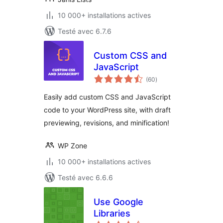
10 000+ installations actives
Testé avec 6.7.6
Custom CSS and
JavaScript
notes
(60
)
en
tout
Easily add custom CSS and JavaScript
code to your WordPress site, with draft
previewing, revisions, and minification!
WP Zone
10 000+ installations actives
Testé avec 6.6.6
Use Google
Libraries
notes