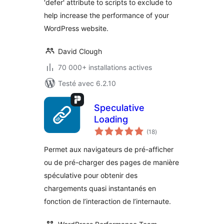
'defer' attribute to scripts to exclude to
help increase the performance of your
WordPress website.
David Clough
70 000+ installations actives
Testé avec 6.2.10
Speculative
Loading
notes
(18
)
en
tout
Permet aux navigateurs de pré-afficher
ou de pré-charger des pages de manière
spéculative pour obtenir des
chargements quasi instantanés en
fonction de l’interaction de l’internaute.