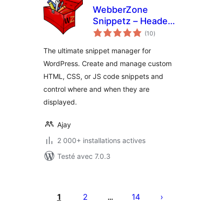
WebberZone
Snippetz – Header,
notes
Body and Footer
(10
)
en
tout
manager
The ultimate snippet manager for
WordPress. Create and manage custom
HTML, CSS, or JS code snippets and
control where and when they are
displayed.
Ajay
2 000+ installations actives
Testé avec 7.0.3
Pagination
des
1
2
14
…
publications