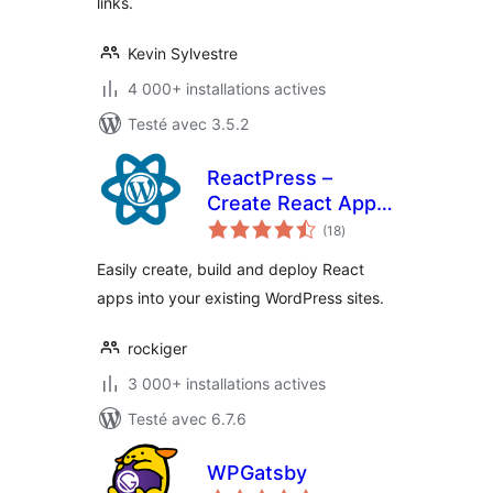
links.
Kevin Sylvestre
4 000+ installations actives
Testé avec 3.5.2
ReactPress –
Create React App
notes
for WordPress
(18
)
en
tout
Easily create, build and deploy React
apps into your existing WordPress sites.
rockiger
3 000+ installations actives
Testé avec 6.7.6
WPGatsby
notes