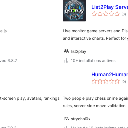
List2Play Serv
n
(0
)
e
to
e.js
Live monitor game servers and Disc
and interactive charts. Perfect fo
list2play
vec 6.8.7
10+ installations actives
Human2Human 
n
(0
)
e
to
it-screen play, avatars, rankings,
Two people play chess online agains
rules, server-side move validation.
strychni0x
vec 7.0.3
Moins de 10 installations activ