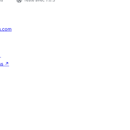
s.com
↗
ss
↗