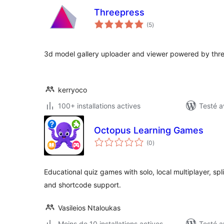
Threepress
notes
(5
)
en
tout
3d model gallery uploader and viewer powered by thre
kerryoco
100+ installations actives
Testé a
Octopus Learning Games
notes
(0
)
en
tout
Educational quiz games with solo, local multiplayer, spl
and shortcode support.
Vasileios Ntaloukas
Moins de 10 installations actives
Testé a