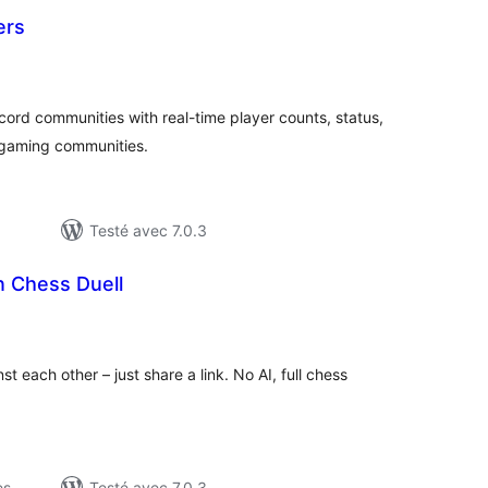
ers
otes
n
ut
ord communities with real-time player counts, status,
r gaming communities.
Testé avec 7.0.3
Chess Duell
otes
n
ut
t each other – just share a link. No AI, full chess
es
Testé avec 7.0.3