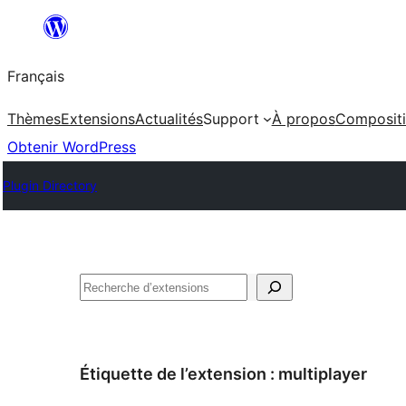
Aller
au
Français
contenu
Thèmes
Extensions
Actualités
Support
À propos
Composit
Obtenir WordPress
Plugin Directory
Rechercher
Étiquette de l’extension :
multiplayer