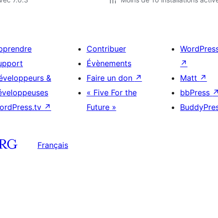
pprendre
Contribuer
WordPres
upport
Évènements
↗
éveloppeurs &
Faire un don
↗
Matt
↗
éveloppeuses
« Five For the
bbPress
ordPress.tv
↗
Future »
BuddyPre
Français