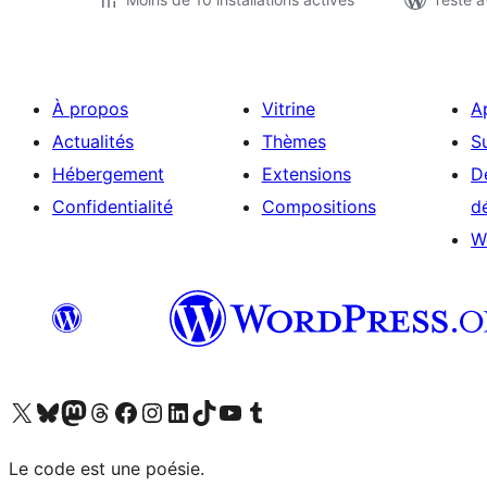
À propos
Vitrine
A
Actualités
Thèmes
S
Hébergement
Extensions
D
Confidentialité
Compositions
d
W
Visitez notre compte X (précédemment Twitter)
Visiter notre compte Bluesky
Visiter notre compte Mastodon
Visiter notre compte Threads
Consulter notre compte Facebook
Consulter notre compte Instagram
Consulter notre compte LinkedIn
Visiter notre compte TokTok
Visiter notre chaîne YouTube
Visiter notre compte Tumblr
Le code est une poésie.