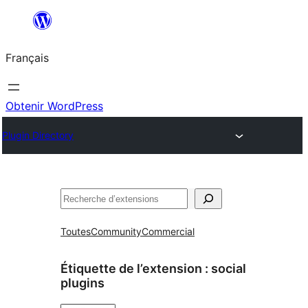
Aller
au
Français
contenu
Obtenir WordPress
Plugin Directory
Rechercher
Toutes
Community
Commercial
Étiquette de l’extension :
social
plugins