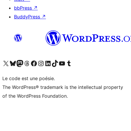
bbPress
↗
BuddyPress
↗
Visitez notre compte X (précédemment Twitter)
Visiter notre compte Bluesky
Visiter notre compte Mastodon
Visiter notre compte Threads
Consulter notre compte Facebook
Consulter notre compte Instagram
Consulter notre compte LinkedIn
Visiter notre compte TokTok
Visiter notre chaîne YouTube
Visiter notre compte Tumblr
Le code est une poésie.
The WordPress® trademark is the intellectual property
of the WordPress Foundation.