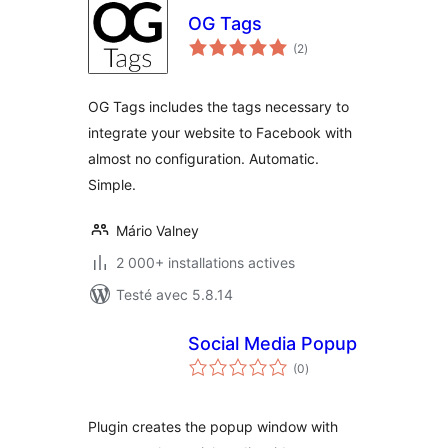
OG Tags
notes
(2
)
en
tout
OG Tags includes the tags necessary to
integrate your website to Facebook with
almost no configuration. Automatic.
Simple.
Mário Valney
2 000+ installations actives
Testé avec 5.8.14
Social Media Popup
notes
(0
)
en
tout
Plugin creates the popup window with