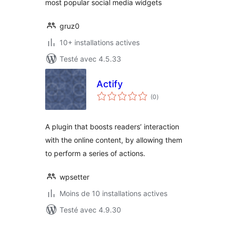
most popular social media widgets
gruz0
10+ installations actives
Testé avec 4.5.33
Actify
notes
(0
)
en
tout
A plugin that boosts readers’ interaction
with the online content, by allowing them
to perform a series of actions.
wpsetter
Moins de 10 installations actives
Testé avec 4.9.30