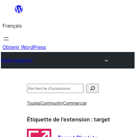
Aller
au
Français
contenu
Obtenir WordPress
Plugin Directory
Rechercher
Toutes
Community
Commercial
Étiquette de l’extension :
target