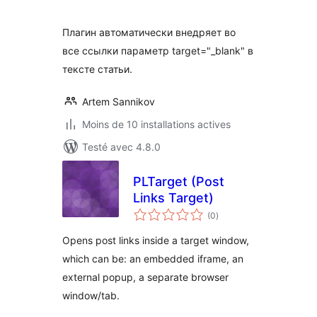
tout
Плагин автоматически внедряет во
все ссылки параметр target="_blank" в
тексте статьи.
Artem Sannikov
Moins de 10 installations actives
Testé avec 4.8.0
PLTarget (Post
Links Target)
notes
(0
)
en
tout
Opens post links inside a target window,
which can be: an embedded iframe, an
external popup, a separate browser
window/tab.