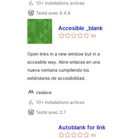
10+ installations actives
Testé avec 6.4.9
Accesible _blank
notes
(0
)
en
tout
Open links in a new window but in a
accesible way. Abre enlaces en una
nueva ventana cumpliendo los
estándares de accesibilidad.
ceslava
10+ installations actives
Testé avec 2.7
Autoblank for link
notes
(0
)
en