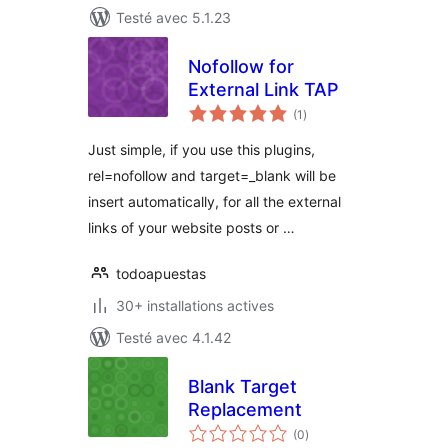
Testé avec 5.1.23
Nofollow for
External Link TAP
notes
(1
)
en
tout
Just simple, if you use this plugins,
rel=nofollow and target=_blank will be
insert automatically, for all the external
links of your website posts or …
todoapuestas
30+ installations actives
Testé avec 4.1.42
Blank Target
Replacement
notes
(0
)
en