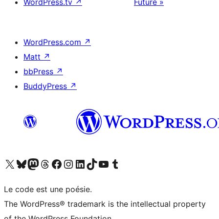
WordPress.tv
↗
Future »
WordPress.com
↗
Matt
↗
bbPress
↗
BuddyPress
↗
Visitez notre compte X (précédemment Twitter)
Visiter notre compte Bluesky
Visiter notre compte Mastodon
Visiter notre compte Threads
Consulter notre compte Facebook
Consulter notre compte Instagram
Consulter notre compte LinkedIn
Visiter notre compte TokTok
Visiter notre chaîne YouTube
Visiter notre compte Tumblr
Le code est une poésie.
The WordPress® trademark is the intellectual property
of the WordPress Foundation.