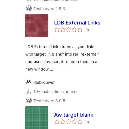
Testé avec 2.8.3
LDB External Links
notes
(0
)
en
tout
LDB External Links turns all your links
with target="_blank" into rel="external"
and uses Javascript to open them in a
new window …
ldebrouwer
10+ installations actives
Testé avec 3.0.5
Aw target blank
notes
(0
)
en
tout