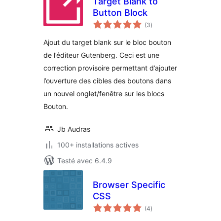
Target Blank to
Button Block
notes
(3
)
en
tout
Ajout du target blank sur le bloc bouton
de l’éditeur Gutenberg. Ceci est une
correction provisoire permettant d’ajouter
l’ouverture des cibles des boutons dans
un nouvel onglet/fenêtre sur les blocs
Bouton.
Jb Audras
100+ installations actives
Testé avec 6.4.9
Browser Specific
CSS
notes
(4
)
en
tout