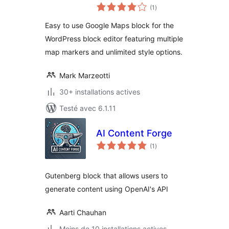
notes
(1
)
en
tout
Easy to use Google Maps block for the
WordPress block editor featuring multiple
map markers and unlimited style options.
Mark Marzeotti
30+ installations actives
Testé avec 6.1.11
AI Content Forge
notes
(1
)
en
tout
Gutenberg block that allows users to
generate content using OpenAI's API
Aarti Chauhan
Moins de 10 installations actives