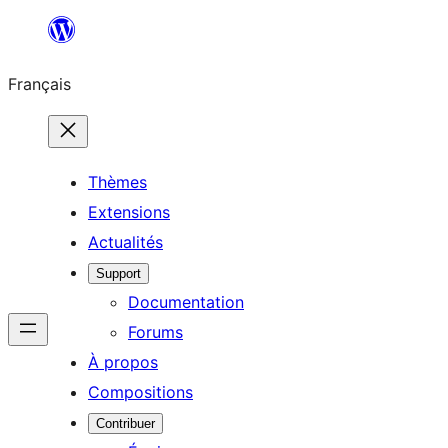
Aller
au
Français
contenu
Thèmes
Extensions
Actualités
Support
Documentation
Forums
À propos
Compositions
Contribuer