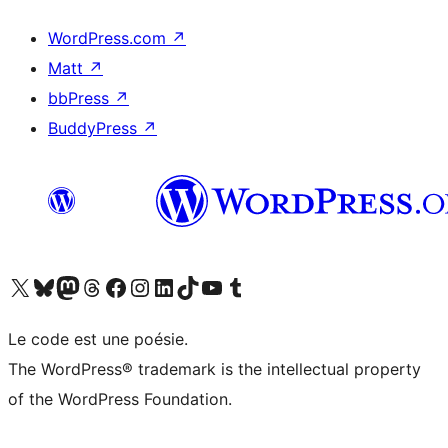
WordPress.com
↗
Matt
↗
bbPress
↗
BuddyPress
↗
Visitez notre compte X (précédemment Twitter)
Visiter notre compte Bluesky
Visiter notre compte Mastodon
Visiter notre compte Threads
Consulter notre compte Facebook
Consulter notre compte Instagram
Consulter notre compte LinkedIn
Visiter notre compte TokTok
Visiter notre chaîne YouTube
Visiter notre compte Tumblr
Le code est une poésie.
The WordPress® trademark is the intellectual property
of the WordPress Foundation.