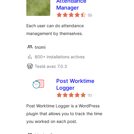
Attendance
Manager
notes
(5
)
en
tout
Each user can do attendance
management by themselves.
tnomi
800+ installations actives
Testé avec 7.0.3
Post Worktime
Logger
notes
(1
)
en
tout
Post Worktime Logger is a WordPress
plugin that allows you to track the time
you worked on each post.