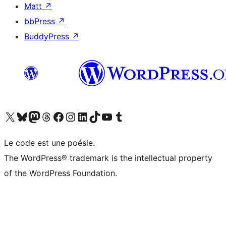
Matt
↗
bbPress
↗
BuddyPress
↗
Visitez notre compte X (précédemment Twitter)
Visiter notre compte Bluesky
Visiter notre compte Mastodon
Visiter notre compte Threads
Consulter notre compte Facebook
Consulter notre compte Instagram
Consulter notre compte LinkedIn
Visiter notre compte TokTok
Visiter notre chaîne YouTube
Visiter notre compte Tumblr
Le code est une poésie.
The WordPress® trademark is the intellectual property
of the WordPress Foundation.