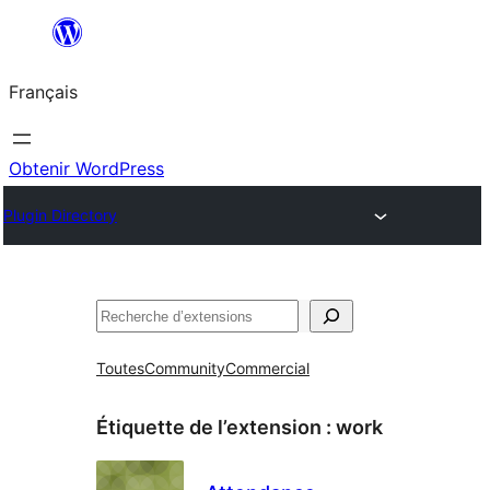
Aller
au
Français
contenu
Obtenir WordPress
Plugin Directory
Rechercher
Toutes
Community
Commercial
Étiquette de l’extension :
work