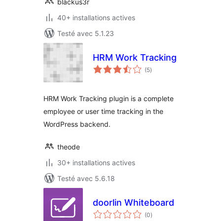
blackus3r
40+ installations actives
Testé avec 5.1.23
HRM Work Tracking
notes
(5
)
en
tout
HRM Work Tracking plugin is a complete
employee or user time tracking in the
WordPress backend.
theode
30+ installations actives
Testé avec 5.6.18
doorlin Whiteboard
notes
(0
)
en