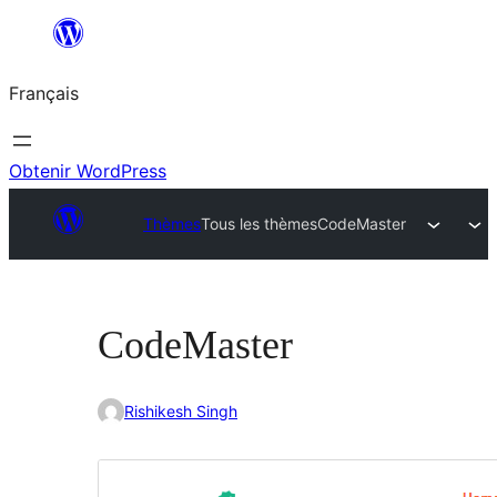
Aller
au
Français
contenu
Obtenir WordPress
Thèmes
Tous les thèmes
CodeMaster
CodeMaster
Rishikesh Singh