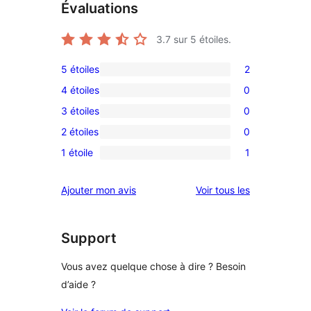
Évaluations
3.7
sur 5 étoiles.
5 étoiles
2
2
4 étoiles
0
avis
0
3 étoiles
0
à
avis
0
5
2 étoiles
0
à
avis
0
étoiles
4
1 étoile
1
à
avis
1
étoile
3
à
avis
avis
Ajouter mon avis
Voir tous les
étoile
2
à
étoile
1
étoile
Support
Vous avez quelque chose à dire ? Besoin
d’aide ?