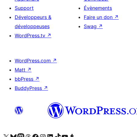
Support
Évènements
Développeurs &
Faire un don
↗
développeuses
Swag
↗
WordPress.tv
↗
WordPress.com
↗
Matt
↗
bbPress
↗
BuddyPress
↗
Visitez notre compte X (précédemment Twitter)
Visiter notre compte Bluesky
Visiter notre compte Mastodon
Visiter notre compte Threads
Consulter notre compte Facebook
Consulter notre compte Instagram
Consulter notre compte LinkedIn
Visiter notre compte TokTok
Visiter notre chaîne YouTube
Visiter notre compte Tumblr