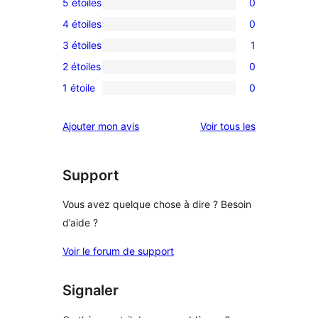
5 étoiles
0
0
4 étoiles
0
avis
0
3 étoiles
1
à
avis
1
5
2 étoiles
0
à
avis
0
étoile
4
1 étoile
0
à
avis
0
étoile
3
à
avis
avis
Ajouter mon avis
Voir tous les
étoile
2
à
étoile
1
étoile
Support
Vous avez quelque chose à dire ? Besoin
d’aide ?
Voir le forum de support
Signaler