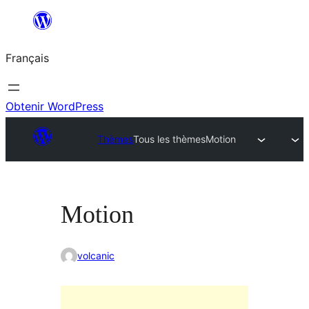
Aller
au
Français
contenu
Obtenir WordPress
Thèmes
Tous les thèmes
Motion
Motion
volcanic