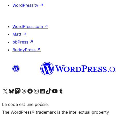
WordPress.tv
↗
WordPress.com
↗
Matt
↗
bbPress
↗
BuddyPress
↗
Visitez notre compte X (précédemment Twitter)
Visiter notre compte Bluesky
Visiter notre compte Mastodon
Visiter notre compte Threads
Consulter notre compte Facebook
Consulter notre compte Instagram
Consulter notre compte LinkedIn
Visiter notre compte TokTok
Visiter notre chaîne YouTube
Visiter notre compte Tumblr
Le code est une poésie.
The WordPress® trademark is the intellectual property