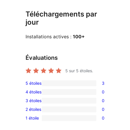
Téléchargements par
jour
Installations actives :
100+
Évaluations
5
sur 5 étoiles.
5 étoiles
3
3
4 étoiles
0
avis
0
3 étoiles
0
à
avis
0
5
2 étoiles
0
à
avis
0
étoiles
4
1 étoile
0
à
avis
0
étoile
3
à
avis