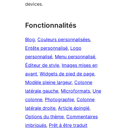
devices.
Fonctionnalités
Blog
, 
Couleurs personnalisées
, 
Entête personnalisé
, 
Logo
personnalisé
, 
Menu personnalisé
, 
Éditeur de style
, 
Images mises en
avant
, 
Widgets de pied de page
, 
Modèle pleine largeur
, 
Colonne
latérale gauche
, 
Microformats
, 
Une
colonne
, 
Photographie
, 
Colonne
latérale droite
, 
Article épinglé
, 
Options du thème
, 
Commentaires
imbriqués
, 
Prêt à être traduit