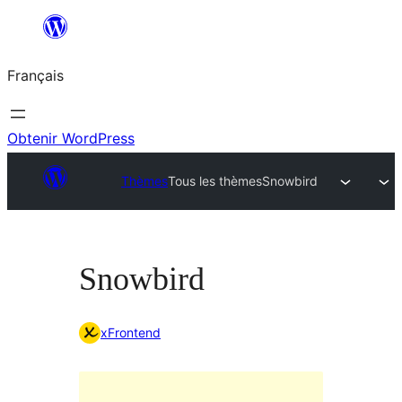
Aller
au
Français
contenu
Obtenir WordPress
Thèmes
Tous les thèmes
Snowbird
Snowbird
xFrontend