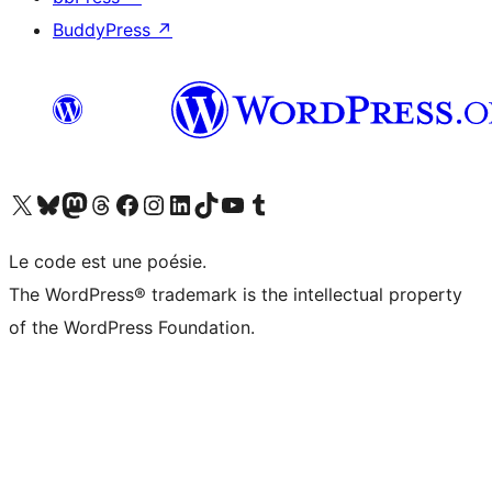
BuddyPress
↗
Visitez notre compte X (précédemment Twitter)
Visiter notre compte Bluesky
Visiter notre compte Mastodon
Visiter notre compte Threads
Consulter notre compte Facebook
Consulter notre compte Instagram
Consulter notre compte LinkedIn
Visiter notre compte TokTok
Visiter notre chaîne YouTube
Visiter notre compte Tumblr
Le code est une poésie.
The WordPress® trademark is the intellectual property
of the WordPress Foundation.