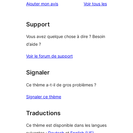
avis
Ajouter mon avis
Voir tous les
étoile
2
à
étoile
1
étoile
Support
Vous avez quelque chose à dire ? Besoin
d’aide ?
Voir le forum de support
Signaler
Ce thème a-t-il de gros problèmes ?
Signaler ce thème
Traductions
Ce thème est disponible dans les langues
suivantes :
Deutsch
et
English (US)
.