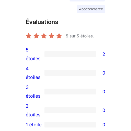
woocommerce
Évaluations
5
sur 5 étoiles.
5
2
2
étoiles
avis
4
0
à
0
étoiles
5
avis
3
0
étoiles
à
0
étoiles
4
avis
2
0
étoile
à
0
étoiles
3
avis
1 étoile
0
0
étoile