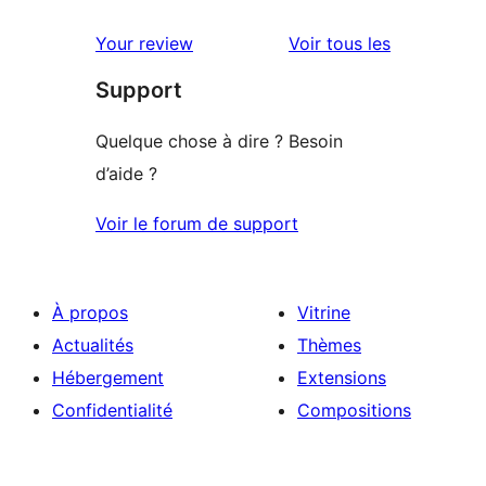
à
avis
2
avis
Your review
Voir tous les
à
étoile
Support
1
étoile
Quelque chose à dire ? Besoin
d’aide ?
Voir le forum de support
À propos
Vitrine
Actualités
Thèmes
Hébergement
Extensions
Confidentialité
Compositions