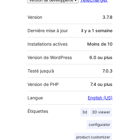
Méta
Version
3.7.8
Dernière mise à jour
il y a
1 semaine
Installations actives
Moins de 10
Version de WordPress
6.0 ou plus
Testé jusqu’à
7.0.3
Version de PHP
7.4 ou plus
Langue
English (US)
Étiquettes
3d
3D viewer
configurator
product customizer