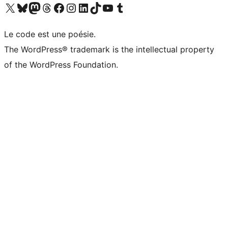
Visitez notre compte X (précédemment Twitter)
Visiter notre compte Bluesky
Visiter notre compte Mastodon
Visiter notre compte Threads
Consulter notre compte Facebook
Consulter notre compte Instagram
Consulter notre compte LinkedIn
Visiter notre compte TokTok
Visiter notre chaîne YouTube
Visiter notre compte Tumblr
Le code est une poésie.
The WordPress® trademark is the intellectual property
of the WordPress Foundation.