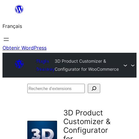
Aller
au
Français
contenu
Obtenir WordPress
Plugin
3D Product Customizer &
Directory
Configurator for WooCommerce
Recherche
d’extensions
3D Product
Customizer &
Configurator
for