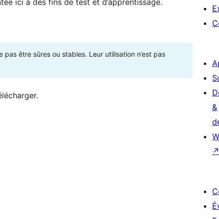
ée ici à des fins de test et d’apprentissage.
E
C
as être sûres ou stables. Leur utilisation n’est pas
A
S
D
élécharger.
&
d
W
C
É