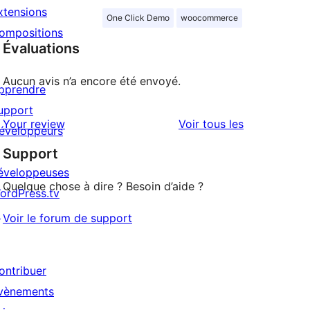
xtensions
One Click Demo
woocommerce
ompositions
Évaluations
Aucun avis n’a encore été envoyé.
pprendre
upport
avis
Your review
Voir tous les
éveloppeurs
Support
éveloppeuses
Quelque chose à dire ? Besoin d’aide ?
ordPress.tv
↗
Voir le forum de support
ontribuer
vènements