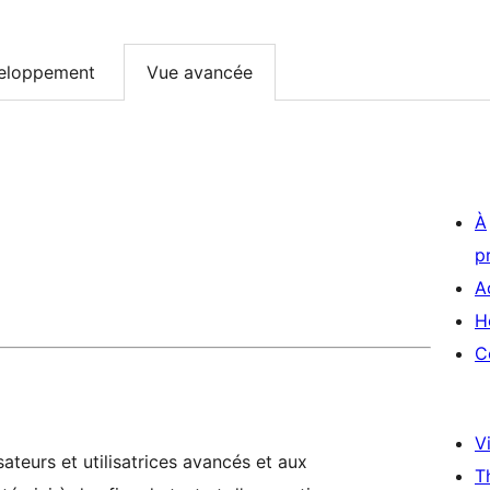
eloppement
Vue avancée
À
p
A
H
C
Vi
ateurs et utilisatrices avancés et aux
T