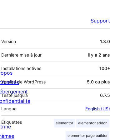
Support
Méta
Version
1.3.0
Dernière mise à jour
il y a
2 ans
Installations actives
100+
ropos
ctualités
Version de WordPress
5.0 ou plus
ébergement
Testé jusqu’à
6.7.5
onfidentialité
Langue
English (US)
Étiquettes
elementor
elementor addon
trine
hèmes
elementor page builder