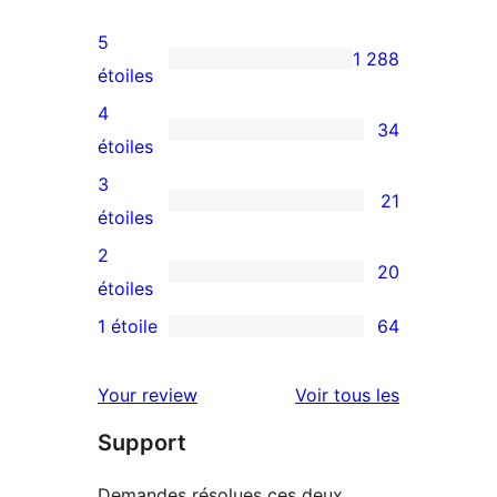
5
1 288
1
étoiles
avis
4
34
à
34
étoiles
5
avis
3
21
étoiles
à
21
étoiles
4
avis
2
20
étoiles
à
20
étoiles
3
avis
1 étoile
64
64
étoiles
à
avis
2
avis
Your review
Voir tous les
à
étoiles
Support
1
étoiles
Demandes résolues ces deux