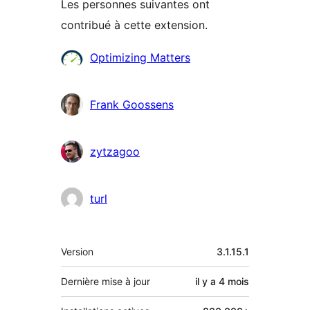
Les personnes suivantes ont
contribué à cette extension.
Contributeurs
Optimizing Matters
Frank Goossens
zytzagoo
turl
Méta
Version
3.1.15.1
Dernière mise à jour
il y a
4 mois