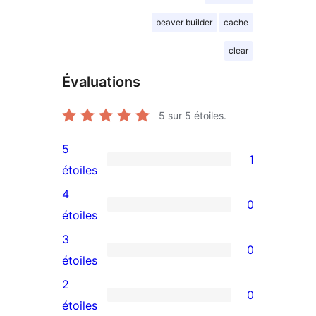
beaver builder
cache
clear
Évaluations
5
sur 5 étoiles.
5
1
1
étoiles
avis
4
0
à
0
étoiles
5
avis
3
0
étoile
à
0
étoiles
4
avis
2
0
étoile
à
0
étoiles