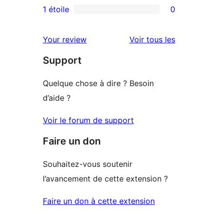
3
avis
1 étoile
0
0
étoile
à
avis
2
avis
Your review
Voir tous les
à
étoile
Support
1
étoile
Quelque chose à dire ? Besoin
d’aide ?
Voir le forum de support
Faire un don
Souhaitez-vous soutenir
l’avancement de cette extension ?
Faire un don à cette extension