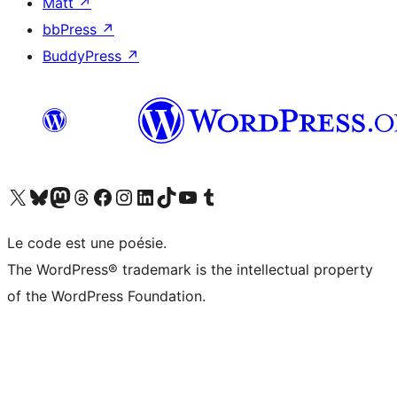
Matt
↗
bbPress
↗
BuddyPress
↗
Visitez notre compte X (précédemment Twitter)
Visiter notre compte Bluesky
Visiter notre compte Mastodon
Visiter notre compte Threads
Consulter notre compte Facebook
Consulter notre compte Instagram
Consulter notre compte LinkedIn
Visiter notre compte TokTok
Visiter notre chaîne YouTube
Visiter notre compte Tumblr
Le code est une poésie.
The WordPress® trademark is the intellectual property
of the WordPress Foundation.