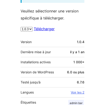
Veuillez sélectionner une version
spécifique à télécharger.
Télécharger
Méta
Version
1.0.4
Dernière mise à jour
il y a
1 an
Installations actives
1 000+
Version de WordPress
6.0 ou plus
Testé jusqu’à
6.7.6
Langues
Voir les 2
Étiquettes
admin bar