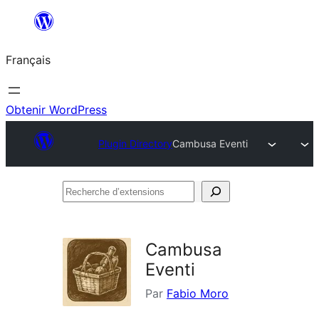
Aller
au
Français
contenu
Obtenir WordPress
Plugin Directory
Cambusa Eventi
Recherche
d’extensions
Cambusa
Eventi
Par
Fabio Moro